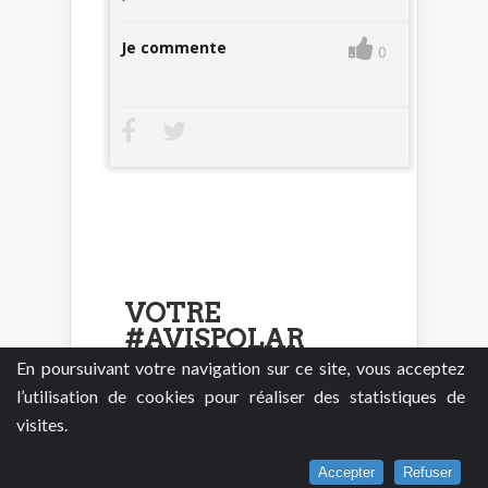
Je commente
0
VOTRE
#AVISPOLAR
Votre note :
En poursuivant votre navigation sur ce site, vous acceptez
l’utilisation de cookies pour réaliser des statistiques de
Pour participer à ce forum, vous devez
visites.
vous enregistrer au préalable. Merci
d’indiquer ci-dessous l’identifiant
Accepter
Refuser