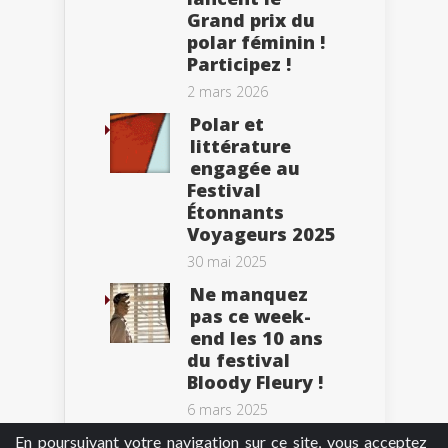
Grand prix du
polar féminin !
Participez !
2 mars 2026
Polar et
littérature
engagée au
Festival
Étonnants
Voyageurs 2025
30 mai 2025
Ne manquez
pas ce week-
end les 10 ans
du festival
Bloody Fleury !
6 mars 2025
En poursuivant votre navigation sur ce site, vous acceptez