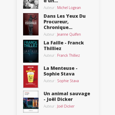
d’un...
Auteur :
Michel Logean
Dans Les Yeux Du
Procureur,
Chronique...
Auteur :
Jeanne Quilfen
La Faille - Franck
Thilliez
Auteur :
Franck Thilliez
La Menteuse -
Sophie Stava
Auteur :
Sophie Stava
Un animal sauvage
- Joël Dicker
Auteur :
Joël Dicker