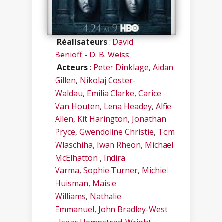
Réalisateurs
:
David
Benioff
-
D. B. Weiss
Acteurs
:
Peter Dinklage
,
Aidan
Gillen
,
Nikolaj Coster-
Waldau
,
Emilia Clarke
,
Carice
Van Houten
,
Lena Headey
,
Alfie
Allen
,
Kit Harington
,
Jonathan
Pryce
,
Gwendoline Christie
,
Tom
Wlaschiha
,
Iwan Rheon
,
Michael
McElhatton
,
Indira
Varma
,
Sophie Turner
,
Michiel
Huisman
,
Maisie
Williams
,
Nathalie
Emmanuel
,
John Bradley-West
,
Isaac Hempstead-Wright