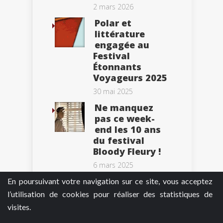
2 mars 2026
Polar et
littérature
engagée au
Festival
Étonnants
Voyageurs 2025
30 mai 2025
Ne manquez
pas ce week-
end les 10 ans
du festival
Bloody Fleury !
6 mars 2025
En poursuivant votre navigation sur ce site, vous acceptez
l’utilisation de cookies pour réaliser des statistiques de
visites.
Tweets by BePolar