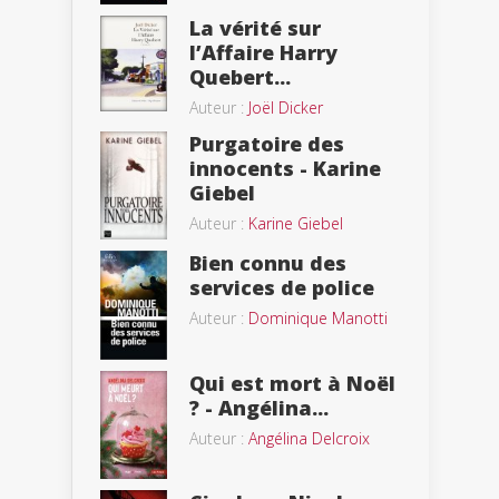
La vérité sur
l’Affaire Harry
Quebert...
Auteur :
Joël Dicker
Purgatoire des
innocents - Karine
Giebel
Auteur :
Karine Giebel
Bien connu des
services de police
Auteur :
Dominique Manotti
Qui est mort à Noël
? - Angélina...
Auteur :
Angélina Delcroix