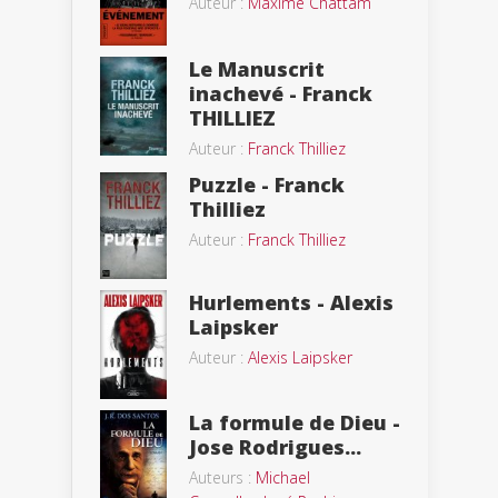
Auteur :
Maxime Chattam
Le Manuscrit
inachevé - Franck
THILLIEZ
Auteur :
Franck Thilliez
Puzzle - Franck
Thilliez
Auteur :
Franck Thilliez
Hurlements - Alexis
Laipsker
Auteur :
Alexis Laipsker
La formule de Dieu -
Jose Rodrigues...
Auteurs :
Michael