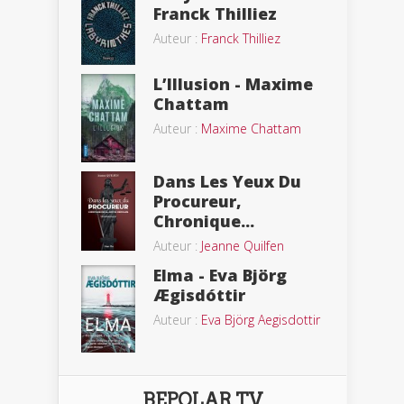
Franck Thilliez
Auteur :
Franck Thilliez
L’Illusion - Maxime
Chattam
Auteur :
Maxime Chattam
Dans Les Yeux Du
Procureur,
Chronique...
Auteur :
Jeanne Quilfen
Elma - Eva Björg
Ægisdóttir
Auteur :
Eva Björg Aegisdottir
BEPOLAR TV