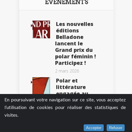
ÉVÈNEMENTS
Les nouvelles
éditions
Belladone
lancent le
Grand prix du
polar féminin !
Participez !
2 mars 2026
Polar et
littérature
engagée au
Festival
En poursuivant votre navigation sur ce site, vous acceptez
Étonnants
l’utilisation de cookies pour réaliser des statistiques de
Voyageurs 2025
visites.
30 mai 2025
Accepter
Refuser
Ne manquez