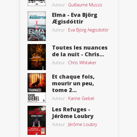
Auteur :
Guillaume Musso
Elma - Eva Björg
Ægisdóttir
Auteur :
Eva Björg Aegisdottir
Toutes les nuances
de la nuit - Chris...
Auteur :
Chris Whitaker
Et chaque fois,
mourir un peu,
tome 2...
Auteur :
Karine Giebel
Les Refuges -
Jérôme Loubry
Auteur :
Jérôme Loubry