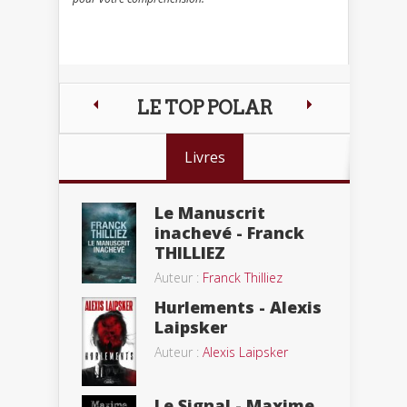
LE TOP POLAR
Livres
Le Manuscrit
inachevé - Franck
THILLIEZ
Auteur :
Franck Thilliez
Hurlements - Alexis
Laipsker
Auteur :
Alexis Laipsker
Le Signal - Maxime