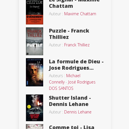
Chattam
Auteur :
Maxime Chattam
Puzzle - Franck
Thilliez
Auteur :
Franck Thilliez
La formule de Dieu -
Jose Rodrigues...
Auteurs :
Michael
Connelly
-
José Rodrigues
DOS SANTOS
Shutter Island -
Dennis Lehane
Auteur :
Dennis Lehane
Comme toi - Lisa