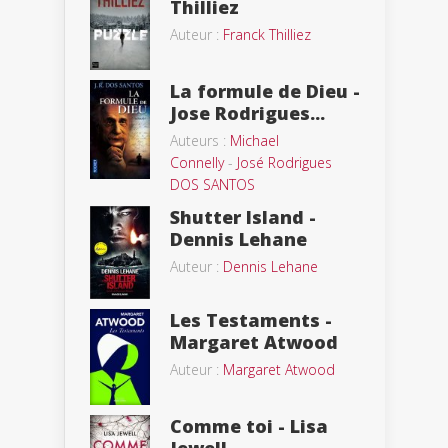
Thilliez
Auteur :
Franck Thilliez
La formule de Dieu -
Jose Rodrigues...
Auteurs :
Michael
Connelly
-
José Rodrigues
DOS SANTOS
Shutter Island -
Dennis Lehane
Auteur :
Dennis Lehane
Les Testaments -
Margaret Atwood
Auteur :
Margaret Atwood
Comme toi - Lisa
Jewell