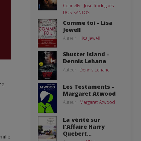
Connelly
-
José Rodrigues
DOS SANTOS
Comme toi - Lisa
Jewell
Auteur :
Lisa Jewell
Shutter Island -
Dennis Lehane
Auteur :
Dennis Lehane
me
Les Testaments -
Margaret Atwood
Auteur :
Margaret Atwood
La vérité sur
l’Affaire Harry
Quebert...
mille