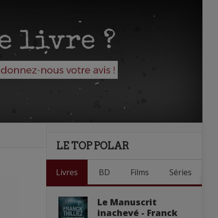
LE TOP POLAR
Livres
BD
Films
Séries
Le Manuscrit
inachevé - Franck