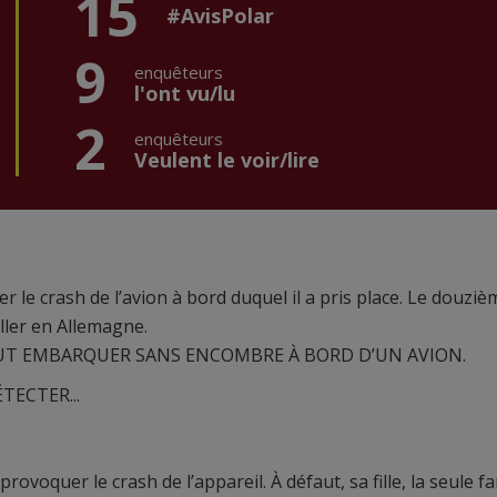
15
#AvisPolar
9
enquêteurs
l'ont vu/lu
2
enquêteurs
Veulent le voir/lire
r le crash de l’avion à bord duquel il a pris place. Le douziè
ller en Allemagne.
EUT EMBARQUER SANS ENCOMBRE À BORD D’UN AVION.
ECTER...
ovoquer le crash de l’appareil. À défaut, sa fille, la seule fa