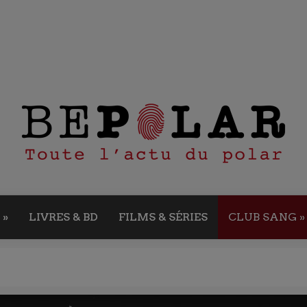
»
LIVRES & BD
FILMS & SÉRIES
CLUB SANG
»