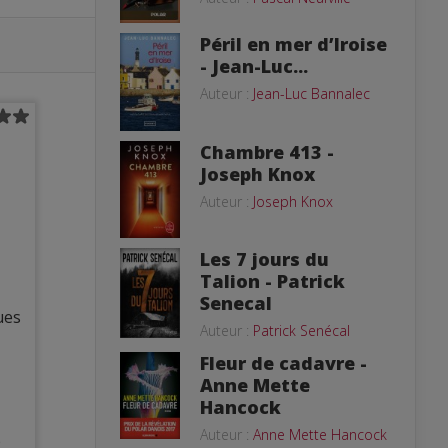
Péril en mer d’Iroise
- Jean-Luc...
Auteur :
Jean-Luc Bannalec
Chambre 413 -
Joseph Knox
Auteur :
Joseph Knox
Les 7 jours du
Talion - Patrick
Senecal
ues
Auteur :
Patrick Senécal
Fleur de cadavre -
Anne Mette
Hancock
Auteur :
Anne Mette Hancock
p