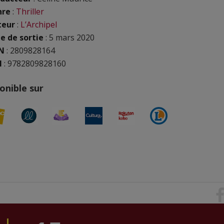
nre
:
Thriller
teur
:
L’Archipel
e de sortie
: 5 mars 2020
N
:
2809828164
N
: 9782809828160
onible sur