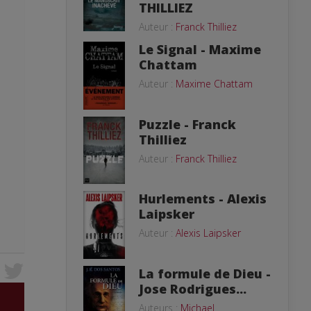
THILLIEZ
Auteur :
Franck Thilliez
Le Signal - Maxime
Chattam
Auteur :
Maxime Chattam
Puzzle - Franck
Thilliez
Auteur :
Franck Thilliez
Hurlements - Alexis
Laipsker
Auteur :
Alexis Laipsker
La formule de Dieu -
Jose Rodrigues...
Auteurs :
Michael