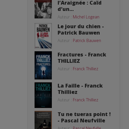
l’Araignée : Caïd
d’un...
Auteur :
Michel Logean
Le jour du chien -
Patrick Bauwen
Auteur :
Patrick Bauwen
Fractures - Franck
THILLIEZ
Auteur :
Franck Thilliez
La Faille - Franck
Thilliez
Auteur :
Franck Thilliez
Tu ne tueras point !
- Pascal Neufville
Auteur :
Pascal Neufville