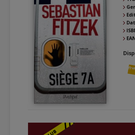
Ge
Edi
Dat
ISB
EA
Disp