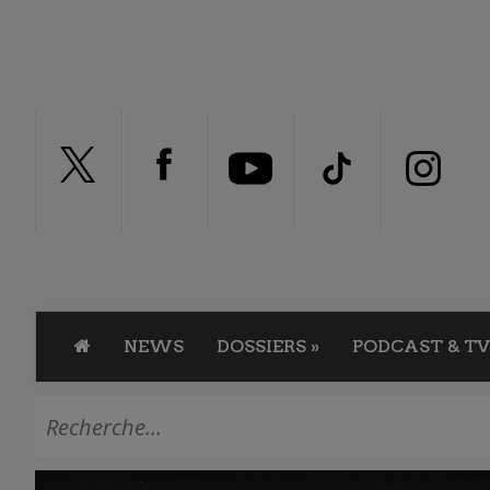
NEWS
DOSSIERS
»
PODCAST & TV