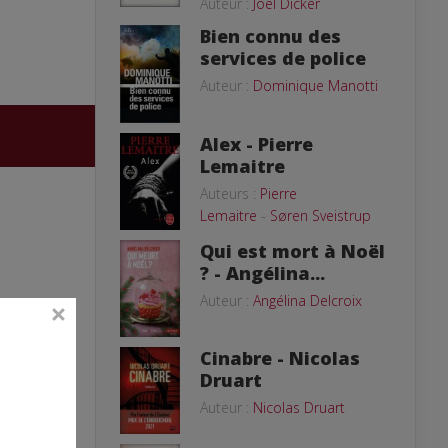
Auteur :
Joël Dicker
Bien connu des
services de police
Auteur :
Dominique Manotti
Alex - Pierre
Lemaitre
Auteurs :
Pierre
Lemaitre
-
Søren Sveistrup
Qui est mort à Noël
? - Angélina...
Auteur :
Angélina Delcroix
Cinabre - Nicolas
Druart
Auteur :
Nicolas Druart