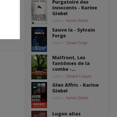
Purgatoire des
innocents - Karine
Giebel
Auteur :
Karine Giebel
Sauve la - Sylvain
Forge
Auteur :
Sylvain Forge
Malfront, Les
fantômes de la
combe -...
Auteur :
Gérard Coquet
Glen Affric - Karine
Giebel
Auteur :
Karine Giebel
Lugon alias