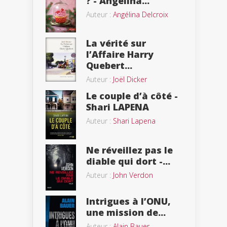
? - Angélina...
Auteur :
Angélina Delcroix
La vérité sur
l’Affaire Harry
Quebert...
Auteur :
Joël Dicker
Le couple d’à côté -
Shari LAPENA
Auteur :
Shari Lapena
Ne réveillez pas le
diable qui dort -...
Auteur :
John Verdon
Intrigues à l’ONU,
une mission de...
Auteur :
Alain Bauer