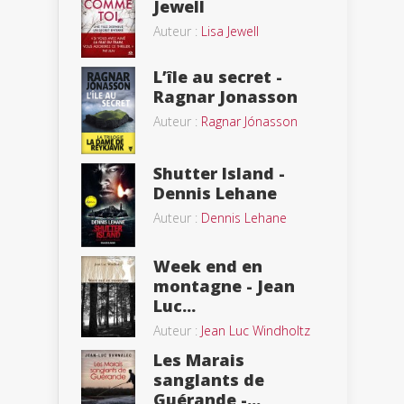
Jewell
Auteur :
Lisa Jewell
L’île au secret -
Ragnar Jonasson
Auteur :
Ragnar Jónasson
Shutter Island -
Dennis Lehane
Auteur :
Dennis Lehane
Week end en
montagne - Jean
Luc...
Auteur :
Jean Luc Windholtz
Les Marais
sanglants de
Guérande -...