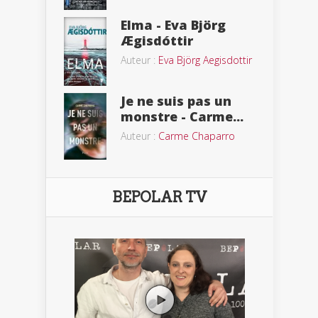
Elma - Eva Björg
Ægisdóttir
Auteur :
Eva Björg Aegisdottir
Je ne suis pas un
monstre - Carme...
Auteur :
Carme Chaparro
BEPOLAR TV