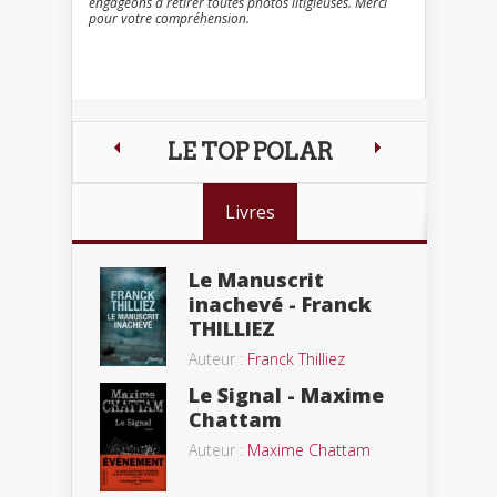
engageons à retirer toutes photos litigieuses. Merci
pour votre compréhension.
LE TOP POLAR
Livres
Le Manuscrit
inachevé - Franck
THILLIEZ
Auteur :
Franck Thilliez
Le Signal - Maxime
Chattam
Auteur :
Maxime Chattam