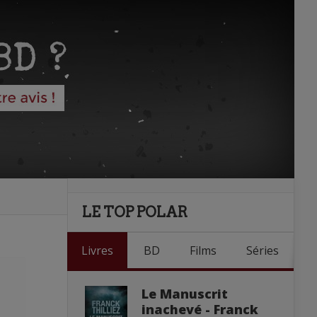
LE TOP POLAR
Livres
BD
Films
Séries
Le Manuscrit
inachevé - Franck