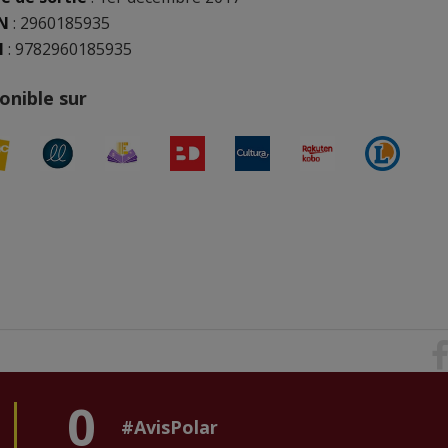
N
:
2960185935
N
: 9782960185935
onible sur
0
#AvisPolar