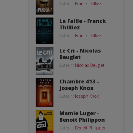
Auteur :
Franck Thilliez
La Faille - Franck
Thilliez
Auteur :
Franck Thilliez
Le Cri - Nicolas
Beuglet
Auteur :
Nicolas Beuglet
Chambre 413 -
Joseph Knox
Auteur :
Joseph Knox
Mamie Luger -
Benoit Philippon
Auteur :
Benoît Philippon