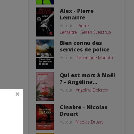
Alex - Pierre
Lemaitre
Auteurs :
Pierre
Lemaitre
-
Søren Sveistrup
Bien connu des
services de police
Auteur :
Dominique Manotti
Qui est mort à Noël
? - Angélina...
Auteur :
Angélina Delcroix
Cinabre - Nicolas
Druart
Auteur :
Nicolas Druart