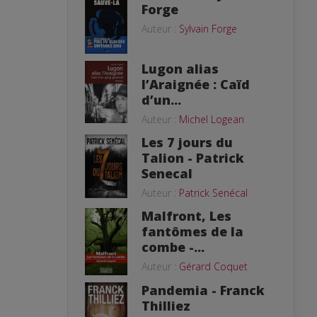
Forge
Auteur :
Sylvain Forge
Lugon alias
l’Araignée : Caïd
d’un...
Auteur :
Michel Logean
Les 7 jours du
Talion - Patrick
Senecal
Auteur :
Patrick Senécal
Malfront, Les
fantômes de la
combe -...
Auteur :
Gérard Coquet
Pandemia - Franck
Thilliez