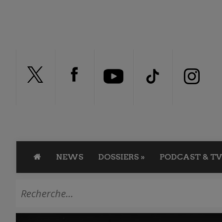
NEWS
DOSSIERS
»
PODCAST & TV