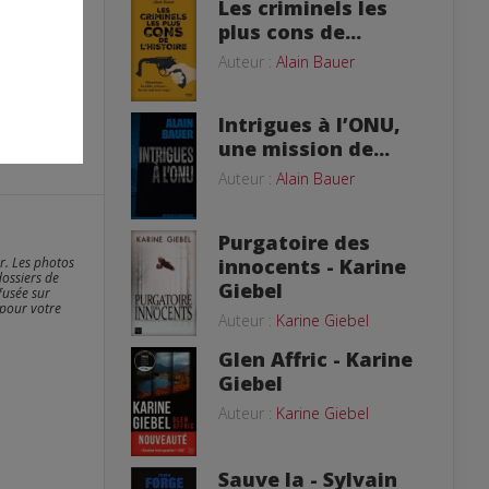
Les criminels les
plus cons de...
Auteur :
Alain Bauer
Intrigues à l’ONU,
une mission de...
Auteur :
Alain Bauer
Purgatoire des
er. Les photos
innocents - Karine
dossiers de
Giebel
fusée sur
 pour votre
Auteur :
Karine Giebel
Glen Affric - Karine
Giebel
Auteur :
Karine Giebel
Sauve la - Sylvain