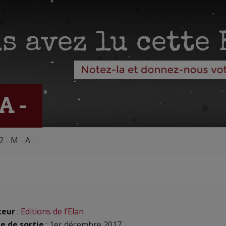
A -
 - M - A -
teur
:
Editions de l’Elan
e de sortie
: 1er décembre 2017