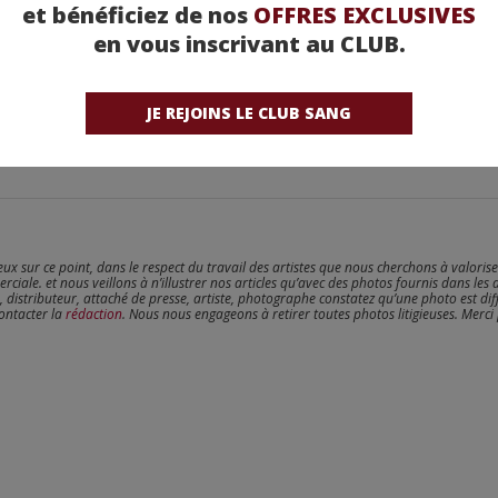
et bénéficiez de nos
OFFRES EXCLUSIVES
en vous inscrivant au CLUB.
JE REJOINS LE CLUB SANG
reux sur ce point, dans le respect du travail des artistes que nous cherchons à valoris
erciale. et nous veillons à n’illustrer nos articles qu’avec des photos fournis dans les 
, distributeur, attaché de presse, artiste, photographe constatez qu’une photo est dif
contacter la
rédaction
. Nous nous engageons à retirer toutes photos litigieuses. Merci