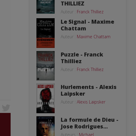
THILLIEZ
Auteur :
Franck Thilliez
Le Signal - Maxime
Chattam
Auteur :
Maxime Chattam
Puzzle - Franck
Thilliez
Auteur :
Franck Thilliez
Hurlements - Alexis
Laipsker
Auteur :
Alexis Laipsker
La formule de Dieu -
Jose Rodrigues...
Auteurs :
Michael