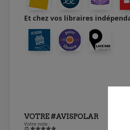
Et chez vos libraires indépend
VOTRE #AVISPOLAR
Votre note :