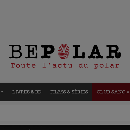
»
LIVRES & BD
FILMS & SÉRIES
CLUB SANG
»