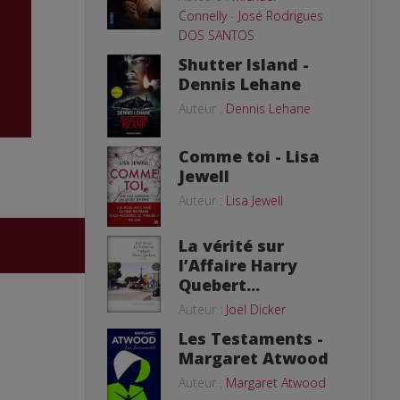
Connelly
-
José Rodrigues
DOS SANTOS
Shutter Island -
Dennis Lehane
Auteur :
Dennis Lehane
Comme toi - Lisa
Jewell
Auteur :
Lisa Jewell
La vérité sur
l’Affaire Harry
Quebert...
Auteur :
Joël Dicker
Les Testaments -
Margaret Atwood
Auteur :
Margaret Atwood