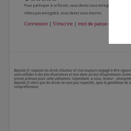
Pour participer à ce forum, vous devez vous enregistrer au préalable. Merci d’indiquer ci-dessous l’identifiant personnel qui vous a été fourni. Si vous
n’êtes pas enregistré, vous devez vous inscrire.
Connexion
|
S’inscrire
|
mot de passe oublié ?
Bepolar.fr respecte les droits d’auteur et s’est toujours engagé à être rigou
sont utilisées à des fins illustratives et non dans un but d’exploitation comm
presse prévues pour cette utilisation. Cependant, si vous, lecteur - anonyme
Bepolar.fr alors que les droits ne sont pas respectés, ayez la gentillesse de 
compréhension.