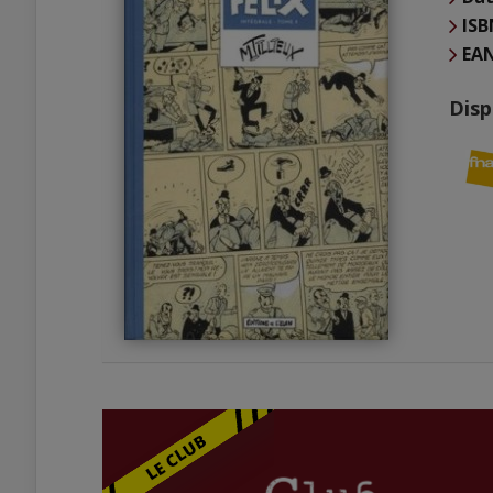
ISB
EA
Disp