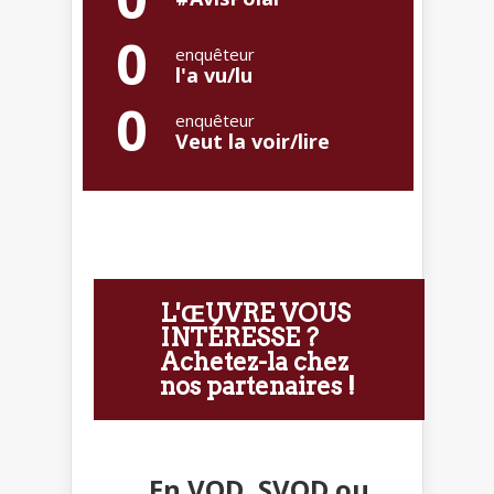
0
enquêteur
l'a vu/lu
0
enquêteur
Veut la voir/lire
L'ŒUVRE VOUS
INTÉRESSE ?
Achetez-la chez
nos partenaires !
En VOD, SVOD ou