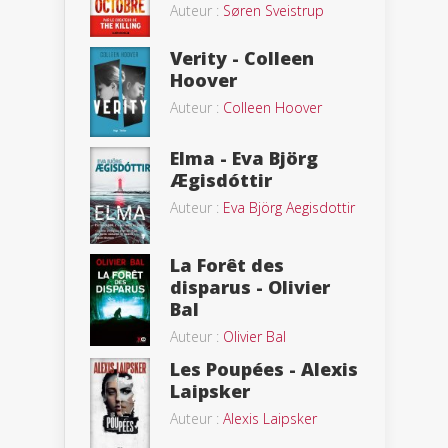
Auteur :
Søren Sveistrup
Verity - Colleen
Hoover
Auteur :
Colleen Hoover
Elma - Eva Björg
Ægisdóttir
Auteur :
Eva Björg Aegisdottir
La Forêt des
disparus - Olivier
Bal
Auteur :
Olivier Bal
Les Poupées - Alexis
Laipsker
Auteur :
Alexis Laipsker