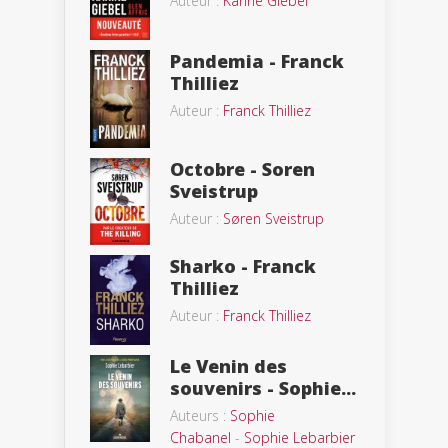
Auteur :
Karine Giebel
Pandemia - Franck
Thilliez
Auteur :
Franck Thilliez
Octobre - Soren
Sveistrup
Auteur :
Søren Sveistrup
Sharko - Franck
Thilliez
Auteur :
Franck Thilliez
Le Venin des
souvenirs - Sophie...
Auteurs :
Sophie
Chabanel
-
Sophie Lebarbier