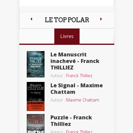
LE TOP POLAR
Livres
Le Manuscrit
inachevé - Franck
THILLIEZ
Auteur :
Franck Thilliez
Le Signal - Maxime
Chattam
Auteur :
Maxime Chattam
Puzzle - Franck
Thilliez
Auteur :
Franck Thilliez