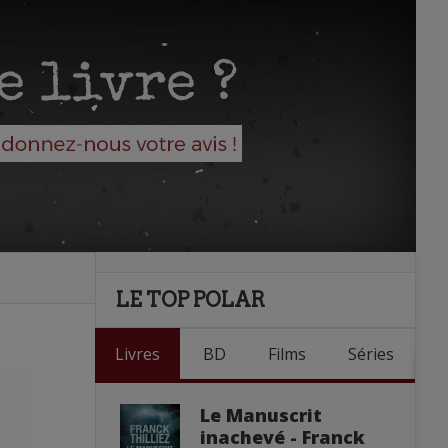
LE TOP POLAR
Livres
BD
Films
Séries
Le Manuscrit
inachevé - Franck