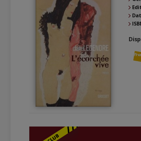
Edi
Dat
ISB
Disp