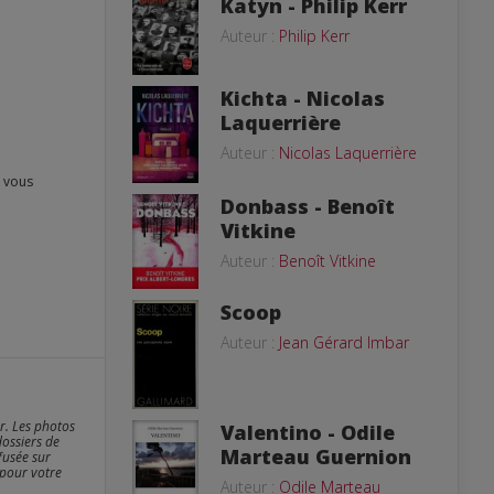
Katyn - Philip Kerr
Auteur :
Philip Kerr
Kichta - Nicolas
Laquerrière
Auteur :
Nicolas Laquerrière
Donbass - Benoît
Vitkine
Auteur :
Benoît Vitkine
Scoop
Auteur :
Jean Gérard Imbar
er. Les photos
Valentino - Odile
dossiers de
Marteau Guernion
fusée sur
 pour votre
Auteur :
Odile Marteau