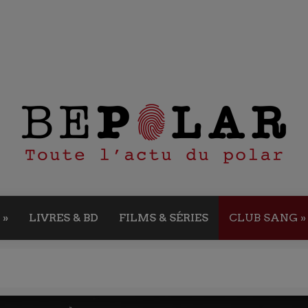
»
LIVRES & BD
FILMS & SÉRIES
CLUB SANG
»