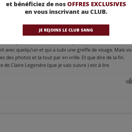
ESEXPERTSDUPOLAR
et bénéficiez de nos
OFFRES EXCLUSIVES
dre
en vous inscrivant au CLUB.
ait mal qui tape et qui nous imprégne de ce mal être de Barb
 naissance d’une grave malformation la dysmorphose facile.
JE REJOINS LE CLUB SANG
d des autres ,les méchancetés, les quolibets.
u ventre pour Barbara mal à l’aise pour elle. C e livre est fait 
it avec quelqu’un et qui a subi une greffe de visage. Mais vo
s des photos et la tout par en vrille. Et que dire de la fin.
 de Claire Legendre (que je vais suivre ) est à lire.