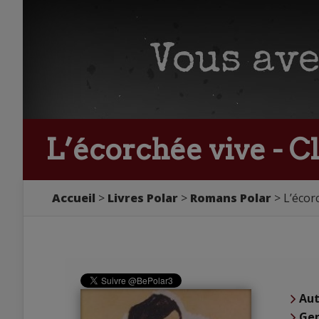
L’écorchée vive - C
Accueil
Livres Polar
Romans Polar
L’écor
Aut
Ge