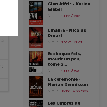
Glen Affric - Karine
Giebel
ara.
Auteur :
Karine Giebel
Cinabre - Nicolas
de
Druart
ilà
Auteur :
Nicolas Druart
Et chaque fois,
mourir un peu,
tome 2...
0
Auteur :
Karine Giebel
La cérémonie -
Florian Dennisson
Auteur :
Florian Dennisson
Les Ombres de