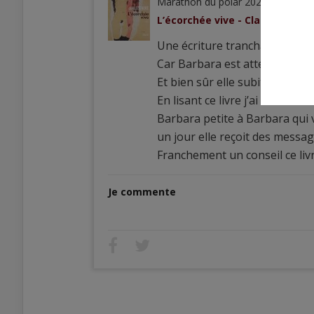
Marathon du polar 2023, équipe
L
L’écorchée vive - Claire Legen
Une écriture tranchante,qui f
Car Barbara est atteinte à sa
Et bien sûr elle subit le regar
En lisant ce livre j’ai eu mal a
Barbara petite à Barbara qui v
un jour elle reçoit des message
Franchement un conseil ce livre
Je commente