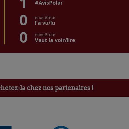
1
#AvisPolar
0
enquêteur
l'a vu/lu
0
enquêteur
Veut la voir/lire
etez-la chez nos partenaires !