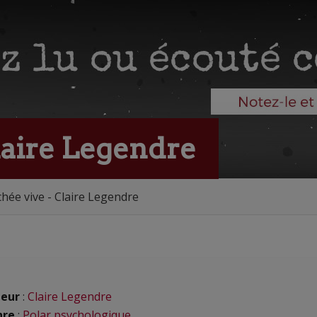
laire Legendre
chée vive - Claire Legendre
eur
:
Claire Legendre
nre
:
Polar psychologique