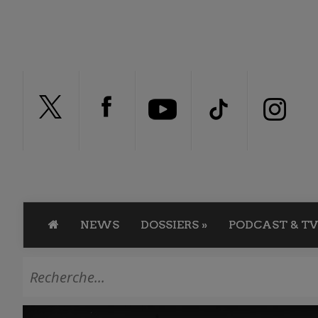
NEWS
DOSSIERS
»
PODCAST & TV