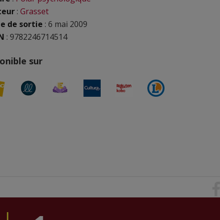
teur
:
Grasset
e de sortie
: 6 mai 2009
N
:
9782246714514
onible sur