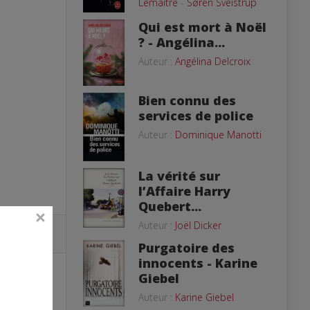
Lemaitre
-
Søren Sveistrup
Qui est mort à Noël
? - Angélina...
Auteur :
Angélina Delcroix
Bien connu des
services de police
Auteur :
Dominique Manotti
La vérité sur
l’Affaire Harry
Quebert...
Auteur :
Joël Dicker
Purgatoire des
innocents - Karine
Giebel
Auteur :
Karine Giebel