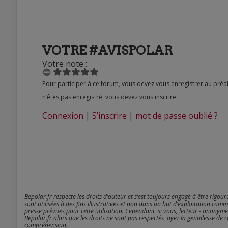
VOTRE #AVISPOLAR
Votre note :
Pour participer à ce forum, vous devez vous enregistrer au préalable. Merci d’indiquer ci-dessous l’identifiant personnel qui vous a été fourni. Si vous
n’êtes pas enregistré, vous devez vous inscrire.
Connexion
|
S’inscrire
|
mot de passe oublié ?
Bepolar.fr respecte les droits d’auteur et s’est toujours engagé à être rigou
sont utilisées à des fins illustratives et non dans un but d’exploitation comm
presse prévues pour cette utilisation. Cependant, si vous, lecteur - anonyme
Bepolar.fr alors que les droits ne sont pas respectés, ayez la gentillesse de 
compréhension.