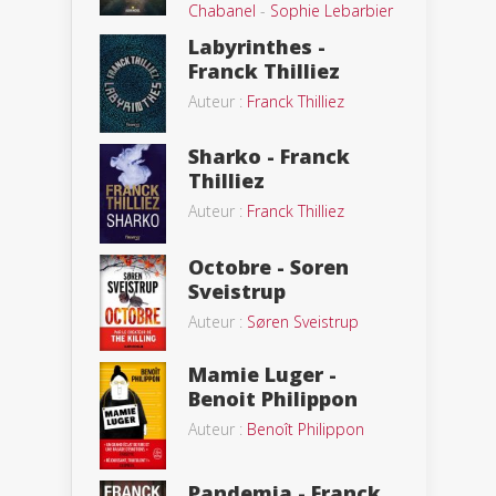
Chabanel
-
Sophie Lebarbier
Labyrinthes -
Franck Thilliez
Auteur :
Franck Thilliez
Sharko - Franck
Thilliez
Auteur :
Franck Thilliez
Octobre - Soren
Sveistrup
Auteur :
Søren Sveistrup
Mamie Luger -
Benoit Philippon
Auteur :
Benoît Philippon
Pandemia - Franck