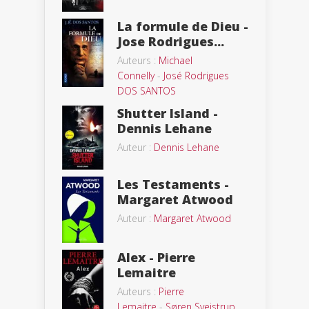
La formule de Dieu -
Jose Rodrigues...
Auteurs :
Michael
Connelly
-
José Rodrigues
DOS SANTOS
Shutter Island -
Dennis Lehane
Auteur :
Dennis Lehane
Les Testaments -
Margaret Atwood
Auteur :
Margaret Atwood
Alex - Pierre
Lemaitre
Auteurs :
Pierre
Lemaitre
-
Søren Sveistrup