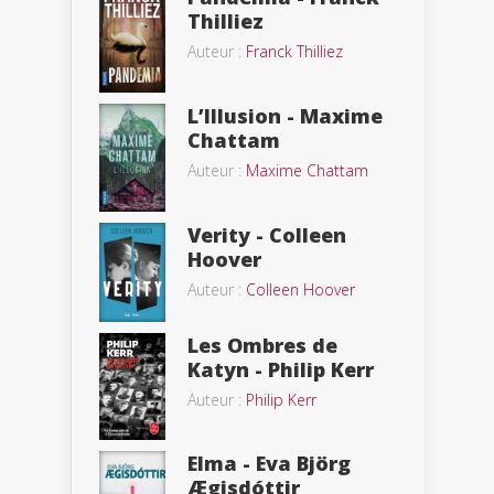
Thilliez
Auteur :
Franck Thilliez
L’Illusion - Maxime
Chattam
Auteur :
Maxime Chattam
Verity - Colleen
Hoover
Auteur :
Colleen Hoover
Les Ombres de
Katyn - Philip Kerr
Auteur :
Philip Kerr
Elma - Eva Björg
Ægisdóttir