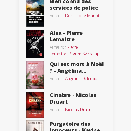
Bien connu des
services de police
Auteur :
Dominique Manotti
Alex - Pierre
Lemaitre
Auteurs :
Pierre
Lemaitre
-
Søren Sveistrup
Qui est mort à Noël
? - Angélina...
Auteur :
Angélina Delcroix
Cinabre - Nicolas
Druart
Auteur :
Nicolas Druart
Purgatoire des
innocents - Karine