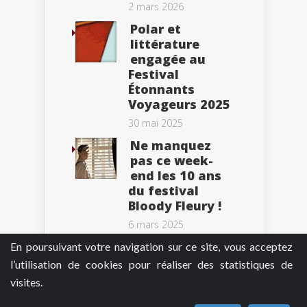
2 mars 2026
Polar et
littérature
engagée au
Festival
Étonnants
Voyageurs 2025
30 mai 2025
Ne manquez
pas ce week-
end les 10 ans
du festival
Bloody Fleury !
6 mars 2025
En poursuivant votre navigation sur ce site, vous acceptez
l’utilisation de cookies pour réaliser des statistiques de
visites.
Tweets by BePolar