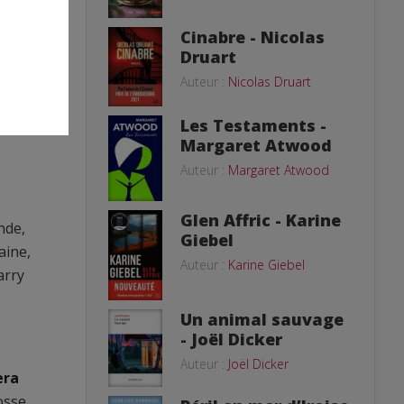
Cinabre - Nicolas
Druart
Auteur :
Nicolas Druart
À
Les Testaments -
Margaret Atwood
Auteur :
Margaret Atwood
Glen Affric - Karine
nde,
Giebel
aine,
Auteur :
Karine Giebel
arry
Un animal sauvage
- Joël Dicker
Auteur :
Joël Dicker
era
osse