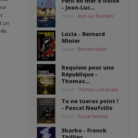
Péril en mer d’Iroise
our
- Jean-Luc...
ot
Auteur :
Jean-Luc Bannalec
st un
24h.
Lucia - Bernard
Minier
Auteur :
Bernard Minier
Requiem pour une
République -
Thomas...
Auteur :
Thomas Cantaloube
Tu ne tueras point !
- Pascal Neufville
Auteur :
Pascal Neufville
Sharko - Franck
Thilliez