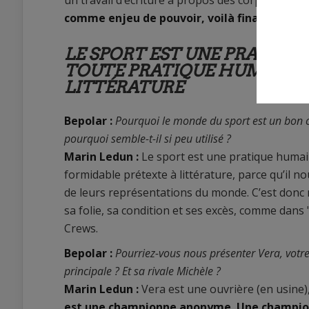
comme enjeu de pouvoir, voilà finalement le
LE SPORT EST UNE PRATIQU
TOUTE PRATIQUE HUMAINE, 
LITTÉRATURE
Bepolar :
Pourquoi le monde du sport est un bon c
pourquoi semble-t-il si peu utilisé ?
Marin Ledun :
Le sport est une pratique humain
formidable prétexte à littérature, parce qu’il
de leurs représentations du monde. C’est donc m
sa folie, sa condition et ses excès, comme dan
Crews.
Bepolar :
Pourriez-vous nous présenter Vera, votr
principale ? Et sa rivale Michèle ?
Marin Ledun :
Vera est une ouvrière (en usine)
est une championne anonyme. Une championn