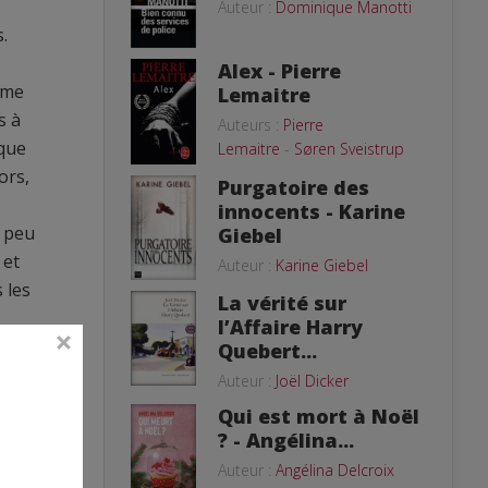
Auteur :
Dominique Manotti
.
Alex - Pierre
 me
Lemaitre
s à
Auteurs :
Pierre
 que
Lemaitre
-
Søren Sveistrup
ors,
Purgatoire des
innocents - Karine
e peu
Giebel
 et
Auteur :
Karine Giebel
 les
La vérité sur
l’Affaire Harry
Quebert...
Auteur :
Joël Dicker
Qui est mort à Noël
? - Angélina...
sur
Auteur :
Angélina Delcroix
rps