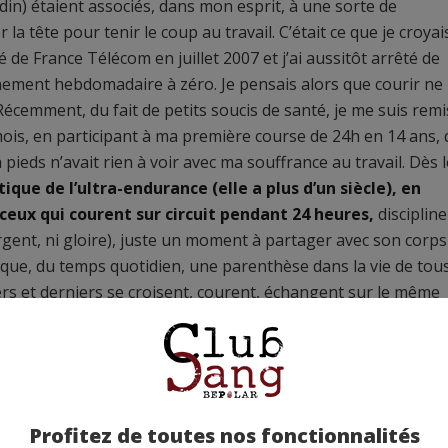
in) étaient associés, dans mon esprit, à une sorte de
la tête pour tenir le coup au travail. C’était ce que je croyais
de France Télécom en juillet 2007 et j’ai aussitôt arrêté de
înement hebdomadaire à zéro. Je pensais alors que courir ne
. Récemment, du fait de petits soucis de santé, je me suis remi
 mois, en participant à ma première course de 24h en 14 ans,
 pieds n’avait rien à voir avec ma souffrance au travail. Dès l
tique de l’ultra-endurance (elle a plus d’un siècle), en
t ceux qui courent sur circuit pendant 24 heures,
disciplin
argent, ni gloire), juste un moment à partager avec son corps
ue, du temps quotidien, une parenthèse dans la vie de tous
ers et derniers se croisent, courent, échangent sur le même
’horloge, où hommes et femmes ont des résultats similaires ou
 existe), où les hurlements du monde marchand sont quasi
rrivée), où la violence de l’effort efface les différences de
ont malmenés, éprouvés, usés, fatigués et finalement peu
ité éditoriale de Marc Villard, je me suis finalement orienté 
Profitez de toutes nos fonctionnalités
s coureurs hors-normes et à la fois comme vous et moi.
Le co