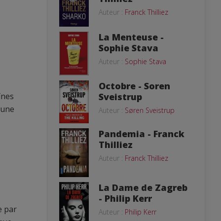
Auteur :
Franck Thilliez
La Menteuse -
Sophie Stava
Auteur :
Sophie Stava
Octobre - Soren
ïnes
Sveistrup
 une
Auteur :
Søren Sveistrup
Pandemia - Franck
Thilliez
Auteur :
Franck Thilliez
La Dame de Zagreb
- Philip Kerr
e par
Auteur :
Philip Kerr