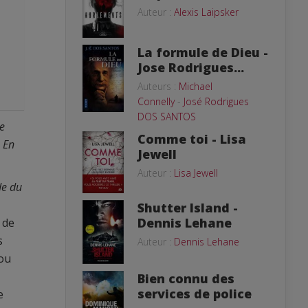
Auteur :
Alexis Laipsker
La formule de Dieu -
Jose Rodrigues...
Auteurs :
Michael
Connelly
-
José Rodrigues
DOS SANTOS
e
Comme toi - Lisa
. En
Jewell
Auteur :
Lisa Jewell
de du
Shutter Island -
Dennis Lehane
 de
s
Auteur :
Dennis Lehane
 ou
Bien connu des
services de police
e