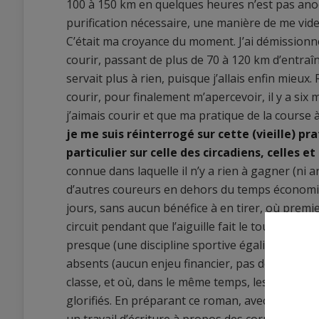
100 à 150 km en quelques heures n’est pas anod
purification nécessaire, une manière de me vider 
C’était ma croyance du moment. J’ai démissionné 
courir, passant de plus de 70 à 120 km d’entra
servait plus à rien, puisque j’allais enfin mieux
courir, pour finalement m’apercevoir, il y a six
j’aimais courir et que ma pratique de la course à
je me suis réinterrogé sur cette (vieille) pra
particulier sur celle des circadiens, celles e
connue dans laquelle il n’y a rien à gagner (ni 
d’autres coureurs en dehors du temps économiq
jours, sans aucun bénéfice à en tirer, où premi
circuit pendant que l’aiguille fait le tour de l
presque (une discipline sportive égalitaire, ça
absents (aucun enjeu financier, pas de prime à l’a
classe, et où, dans le même temps, les corps s
glorifiés. En préparant ce roman, avec la complic
un travail d’écriture à propos des corps de ce