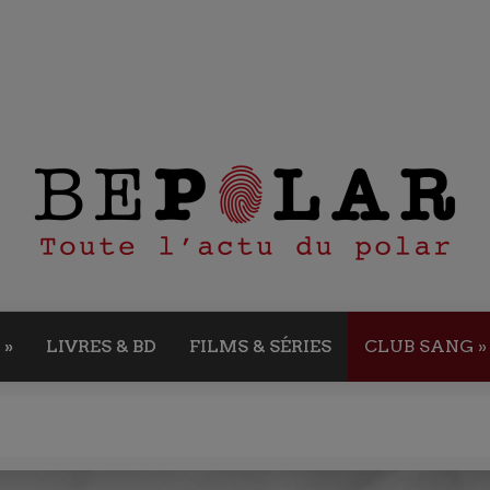
»
LIVRES & BD
FILMS & SÉRIES
CLUB SANG
»