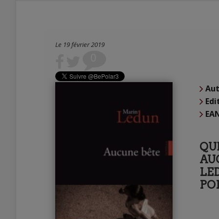
Le 19 février 2019
0
Aut
Edi
EA
QU
AUC
LE
POL