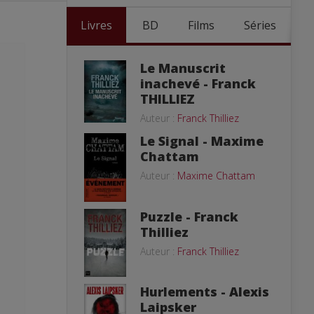
Livres
BD
Films
Séries
Le Manuscrit
inachevé - Franck
THILLIEZ
Auteur :
Franck Thilliez
Le Signal - Maxime
Chattam
Auteur :
Maxime Chattam
Puzzle - Franck
Thilliez
Auteur :
Franck Thilliez
Hurlements - Alexis
Laipsker