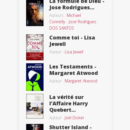
La formule de Dieu -
Jose Rodrigues...
Auteurs :
Michael
Connelly
-
José Rodrigues
DOS SANTOS
Comme toi - Lisa
Jewell
Auteur :
Lisa Jewell
Les Testaments -
Margaret Atwood
Auteur :
Margaret Atwood
La vérité sur
l’Affaire Harry
Quebert...
Auteur :
Joël Dicker
Shutter Island -