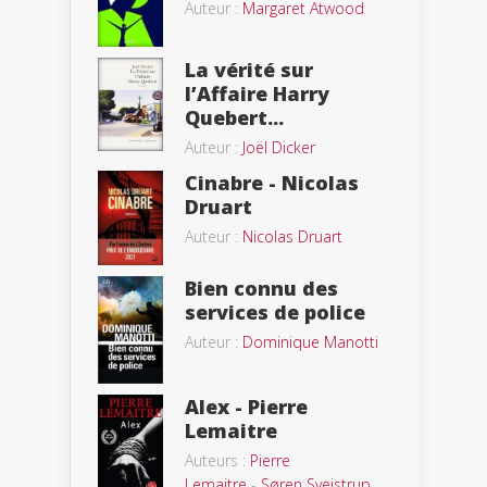
Auteur :
Margaret Atwood
La vérité sur
l’Affaire Harry
Quebert...
Auteur :
Joël Dicker
Cinabre - Nicolas
Druart
Auteur :
Nicolas Druart
Bien connu des
services de police
Auteur :
Dominique Manotti
Alex - Pierre
Lemaitre
Auteurs :
Pierre
Lemaitre
-
Søren Sveistrup