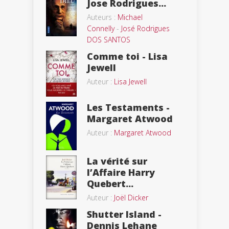
Jose Rodrigues...
Auteurs :
Michael
Connelly
-
José Rodrigues
DOS SANTOS
Comme toi - Lisa
Jewell
Auteur :
Lisa Jewell
Les Testaments -
Margaret Atwood
Auteur :
Margaret Atwood
La vérité sur
l’Affaire Harry
Quebert...
Auteur :
Joël Dicker
Shutter Island -
Dennis Lehane