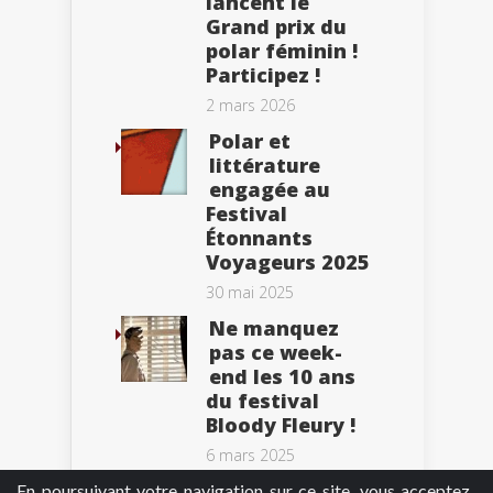
lancent le
Grand prix du
polar féminin !
Participez !
2 mars 2026
Polar et
littérature
engagée au
Festival
Étonnants
Voyageurs 2025
30 mai 2025
Ne manquez
pas ce week-
end les 10 ans
du festival
Bloody Fleury !
6 mars 2025
En poursuivant votre navigation sur ce site, vous acceptez