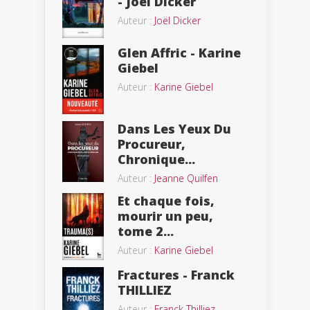
- Joël Dicker
Auteur :
Joël Dicker
Glen Affric - Karine
Giebel
Auteur :
Karine Giebel
Dans Les Yeux Du
Procureur,
Chronique...
Auteur :
Jeanne Quilfen
Et chaque fois,
mourir un peu,
tome 2...
Auteur :
Karine Giebel
Fractures - Franck
THILLIEZ
Auteur :
Franck Thilliez