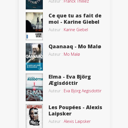
Auteur :
Franck Thilliez
Ce que tu as fait de
moi - Karine Giebel
Auteur :
Karine Giebel
Qaanaaq - Mo Malø
Auteur :
Mo Malø
Elma - Eva Björg
Ægisdóttir
Auteur :
Eva Björg Aegisdottir
Les Poupées - Alexis
Laipsker
Auteur :
Alexis Laipsker