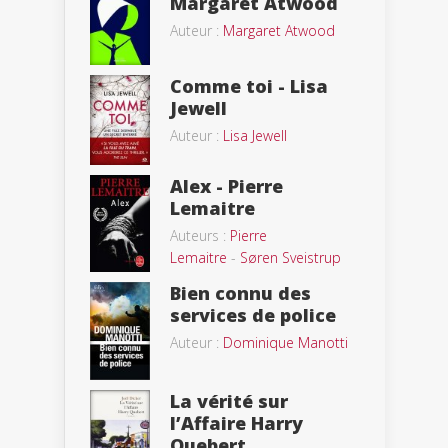
Margaret Atwood
Auteur :
Margaret Atwood
Comme toi - Lisa
Jewell
Auteur :
Lisa Jewell
Alex - Pierre
Lemaitre
Auteurs :
Pierre
Lemaitre
-
Søren Sveistrup
Bien connu des
services de police
Auteur :
Dominique Manotti
La vérité sur
l’Affaire Harry
Quebert...