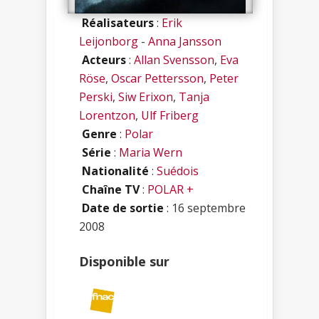
Réalisateurs
:
Erik
Leijonborg
-
Anna Jansson
Acteurs
:
Allan Svensson
,
Eva
Röse
,
Oscar Pettersson
,
Peter
Perski
,
Siw Erixon
,
Tanja
Lorentzon
,
Ulf Friberg
Genre
:
Polar
Série
:
Maria Wern
Nationalité
:
Suédois
Chaîne TV
:
POLAR +
Date de sortie
: 16 septembre
2008
Disponible sur