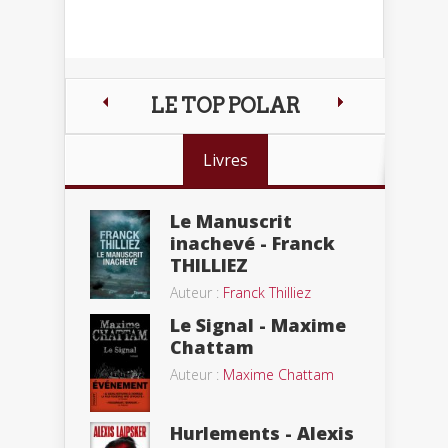
LE TOP POLAR
Livres
Le Manuscrit
inachevé - Franck
THILLIEZ
Auteur :
Franck Thilliez
Le Signal - Maxime
Chattam
Auteur :
Maxime Chattam
Hurlements - Alexis