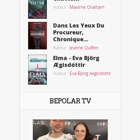
Auteur :
Maxime Chattam
Dans Les Yeux Du
Procureur,
Chronique...
Auteur :
Jeanne Quilfen
Elma - Eva Björg
Ægisdóttir
Auteur :
Eva Björg Aegisdottir
BEPOLAR TV