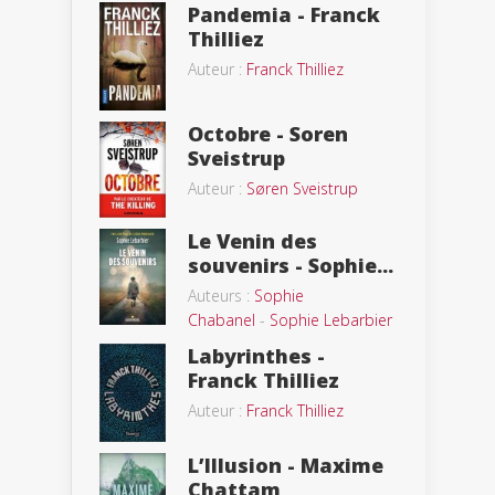
Pandemia - Franck
Thilliez
Auteur :
Franck Thilliez
Octobre - Soren
Sveistrup
Auteur :
Søren Sveistrup
Le Venin des
souvenirs - Sophie...
Auteurs :
Sophie
Chabanel
-
Sophie Lebarbier
Labyrinthes -
Franck Thilliez
Auteur :
Franck Thilliez
L’Illusion - Maxime
Chattam