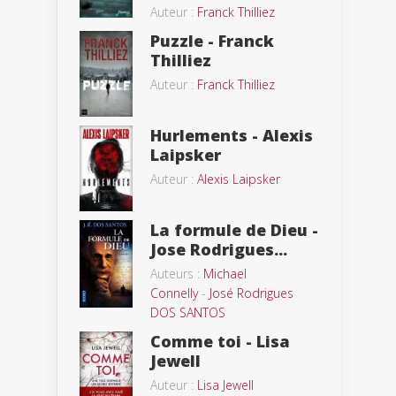
Auteur :
Franck Thilliez
Puzzle - Franck
Thilliez
Auteur :
Franck Thilliez
Hurlements - Alexis
Laipsker
Auteur :
Alexis Laipsker
La formule de Dieu -
Jose Rodrigues...
Auteurs :
Michael
Connelly
-
José Rodrigues
DOS SANTOS
Comme toi - Lisa
Jewell
Auteur :
Lisa Jewell