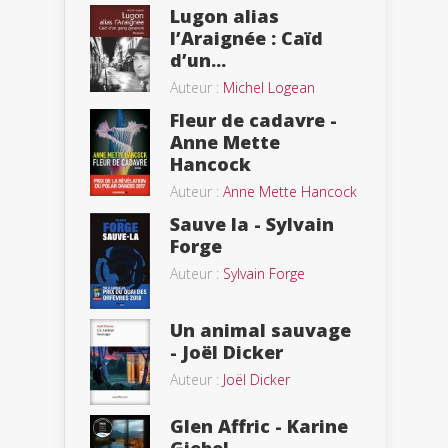
Lugon alias
l’Araignée : Caïd
d’un...
Auteur :
Michel Logean
Fleur de cadavre -
Anne Mette
Hancock
Auteur :
Anne Mette Hancock
Sauve la - Sylvain
Forge
Auteur :
Sylvain Forge
Un animal sauvage
- Joël Dicker
Auteur :
Joël Dicker
Glen Affric - Karine
Giebel