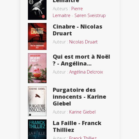
Auteurs :
Pierre
Lemaitre
-
Søren Sveistrup
Cinabre - Nicolas
Druart
Auteur :
Nicolas Druart
Qui est mort à Noël
? - Angélina...
Auteur :
Angélina Delcroix
Purgatoire des
innocents - Karine
Giebel
Auteur :
Karine Giebel
La Faille - Franck
Thilliez
Auteur :
Franck Thilliez