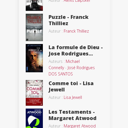
Auteur :
Alexis Laipsker
Puzzle - Franck
Thilliez
Auteur :
Franck Thilliez
La formule de Dieu -
Jose Rodrigues...
Auteurs :
Michael
Connelly
-
José Rodrigues
DOS SANTOS
Comme toi - Lisa
Jewell
Auteur :
Lisa Jewell
Les Testaments -
Margaret Atwood
Auteur :
Margaret Atwood