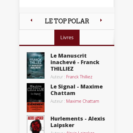
LE TOP POLAR
Livres
Le Manuscrit
inachevé - Franck
THILLIEZ
Auteur :
Franck Thilliez
Le Signal - Maxime
Chattam
Auteur :
Maxime Chattam
Hurlements - Alexis
Laipsker