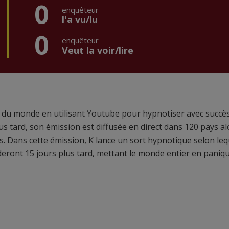
0
enquêteur
l'a vu/lu
0
enquêteur
Veut la voir/lire
on du monde en utilisant Youtube pour hypnotiser avec succès
us tard, son émission est diffusée en direct dans 120 pays al
rs. Dans cette émission, K lance un sort hypnotique selon leq
deront 15 jours plus tard, mettant le monde entier en paniqu