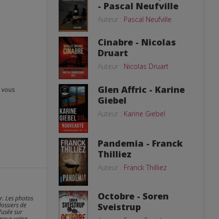
- Pascal Neufville
Auteur :
Pascal Neufville
Cinabre - Nicolas
Druart
Auteur :
Nicolas Druart
Glen Affric - Karine
Giebel
Auteur :
Karine Giebel
Pandemia - Franck
Thilliez
Auteur :
Franck Thilliez
Octobre - Soren
er. Les photos
dossiers de
Sveistrup
fusée sur
 pour votre