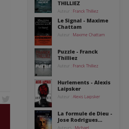
THILLIEZ
Auteur :
Franck Thilliez
Le Signal - Maxime
Chattam
Auteur :
Maxime Chattam
Puzzle - Franck
Thilliez
Auteur :
Franck Thilliez
Hurlements - Alexis
Laipsker
Auteur :
Alexis Laipsker
La formule de Dieu -
Jose Rodrigues...
Auteurs :
Michael