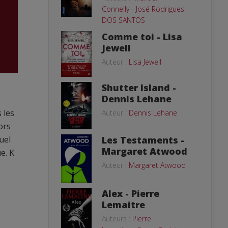
Connelly
-
José Rodrigues
DOS SANTOS
Comme toi - Lisa
Jewell
Auteur :
Lisa Jewell
Shutter Island -
Dennis Lehane
 les
Auteur :
Dennis Lehane
ors
Les Testaments -
uel
Margaret Atwood
e. K
Auteur :
Margaret Atwood
Alex - Pierre
Lemaitre
Auteurs :
Pierre