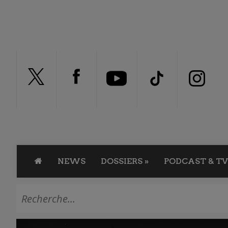
NEWS
DOSSIERS
»
PODCAST & TV