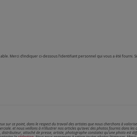
reux sur ce point, dans le respect du travail des artistes que nous cherchons à valoris
erciale. et nous veillons à n’illustrer nos articles qu’avec des photos fournis dans les 
, distributeur, attaché de presse, artiste, photographe constatez qu’une photo est dif
contacter la
rédaction
. Nous nous engageons à retirer toutes photos litigieuses. Merci