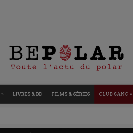
»
LIVRES & BD
FILMS & SÉRIES
CLUB SANG
»