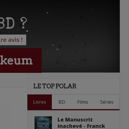
alkeum
LE TOP POLAR
Livres
BD
Films
Séries
Le Manuscrit
inachevé - Franck