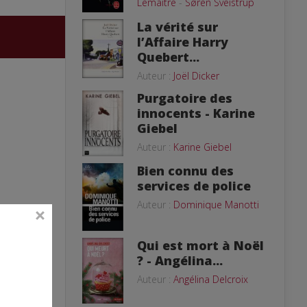
Lemaitre
-
Søren Sveistrup
La vérité sur
l’Affaire Harry
Quebert...
Auteur :
Joël Dicker
Purgatoire des
innocents - Karine
Giebel
Auteur :
Karine Giebel
Bien connu des
services de police
Auteur :
Dominique Manotti
Qui est mort à Noël
? - Angélina...
Auteur :
Angélina Delcroix