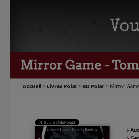
Mirror Game - Tom
Accueil
Livres Polar
BD Polar
Mirror Gam
Aut
Ge