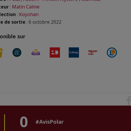
teur
:
Matin Calme
lection
:
Koyohan
e de sortie
: 6 octobre 2022
onible sur
0
#AvisPolar