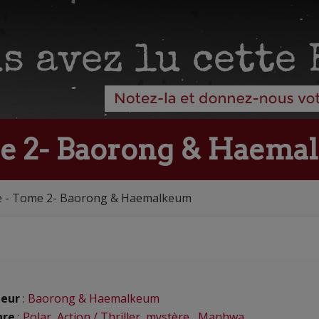
e 2- Baorong & Haem
e - Tome 2- Baorong & Haemalkeum
eur
:
Baorong & Haemalkeum
nre
:
Polar
,
Action / Thriller
,
mystère
,
Manhwa