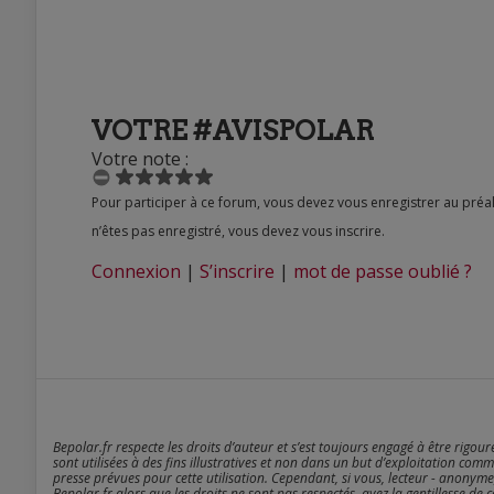
VOTRE #AVISPOLAR
Votre note :
Pour participer à ce forum, vous devez vous enregistrer au préalable. Merci d’indiquer ci-dessous l’identifiant personnel qui vous a été fourni. Si vous
n’êtes pas enregistré, vous devez vous inscrire.
Connexion
|
S’inscrire
|
mot de passe oublié ?
Bepolar.fr respecte les droits d’auteur et s’est toujours engagé à être rigou
sont utilisées à des fins illustratives et non dans un but d’exploitation comm
presse prévues pour cette utilisation. Cependant, si vous, lecteur - anonyme
Bepolar.fr alors que les droits ne sont pas respectés, ayez la gentillesse de 