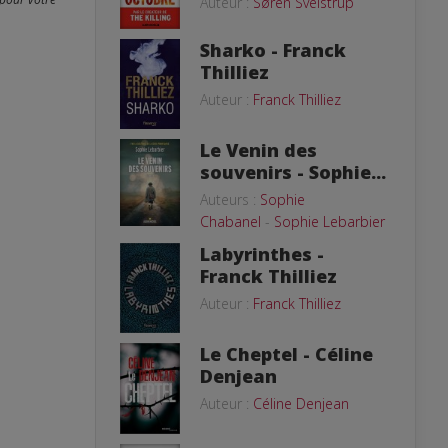
Auteur :
Søren Sveistrup
Sharko - Franck
Thilliez
Auteur :
Franck Thilliez
Le Venin des
souvenirs - Sophie...
Auteurs :
Sophie
Chabanel
-
Sophie Lebarbier
Labyrinthes -
Franck Thilliez
Auteur :
Franck Thilliez
Le Cheptel - Céline
Denjean
Auteur :
Céline Denjean