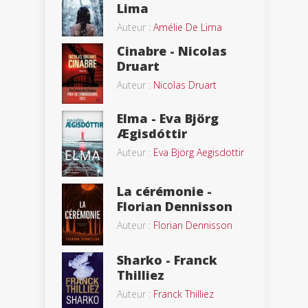
Lima
Auteur :
Amélie De Lima
Cinabre - Nicolas
Druart
Auteur :
Nicolas Druart
Elma - Eva Björg
Ægisdóttir
Auteur :
Eva Björg Aegisdottir
La cérémonie -
Florian Dennisson
Auteur :
Florian Dennisson
Sharko - Franck
Thilliez
Auteur :
Franck Thilliez