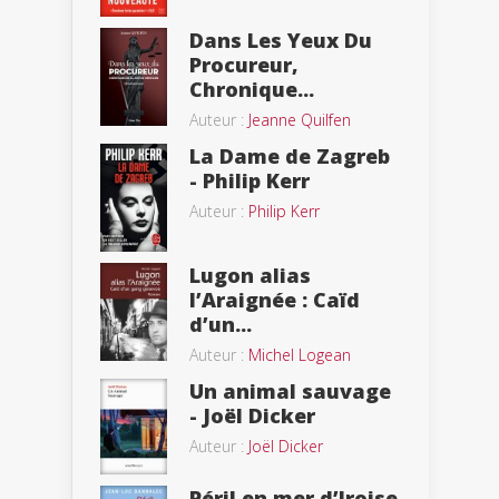
Dans Les Yeux Du
Procureur,
Chronique...
Auteur :
Jeanne Quilfen
La Dame de Zagreb
- Philip Kerr
Auteur :
Philip Kerr
Lugon alias
l’Araignée : Caïd
d’un...
Auteur :
Michel Logean
Un animal sauvage
- Joël Dicker
Auteur :
Joël Dicker
Péril en mer d’Iroise