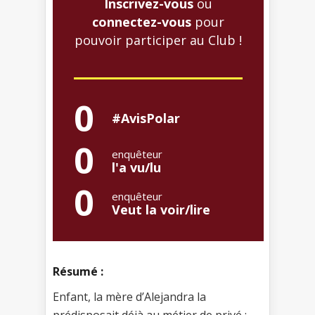
Inscrivez-vous
ou
connectez-vous
pour
pouvoir participer au Club !
0
#AvisPolar
0
enquêteur
l'a vu/lu
0
enquêteur
Veut la voir/lire
Résumé :
Enfant, la mère d’Alejandra la
prédisposait déjà au métier de privé :