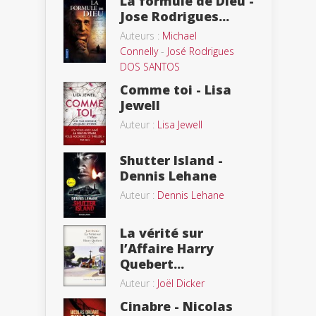
La formule de Dieu -
Jose Rodrigues...
Auteurs :
Michael
Connelly
-
José Rodrigues
DOS SANTOS
Comme toi - Lisa
Jewell
Auteur :
Lisa Jewell
Shutter Island -
Dennis Lehane
Auteur :
Dennis Lehane
La vérité sur
l’Affaire Harry
Quebert...
Auteur :
Joël Dicker
Cinabre - Nicolas