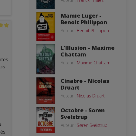
Auteur :
Franck Thilliez
Mamie Luger -
Benoit Philippon
Auteur :
Benoît Philippon
L’Illusion - Maxime
Chattam
ites
Auteur :
Maxime Chattam
ire
Cinabre - Nicolas
Druart
Auteur :
Nicolas Druart
Octobre - Soren
Sveistrup
e
Auteur :
Søren Sveistrup
cès