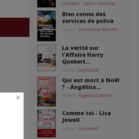
Lemaitre
-
Søren Sveistrup
Bien connu des
services de police
Auteur :
Dominique Manotti
La vérité sur
l’Affaire Harry
Quebert...
Auteur :
Joël Dicker
Qui est mort à Noël
? - Angélina...
Auteur :
Angélina Delcroix
Comme toi - Lisa
Jewell
Auteur :
Lisa Jewell