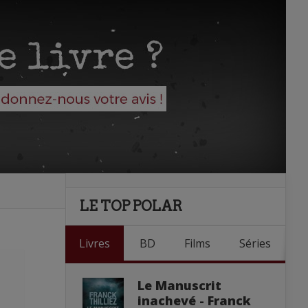
LE TOP POLAR
Livres
BD
Films
Séries
Le Manuscrit
inachevé - Franck