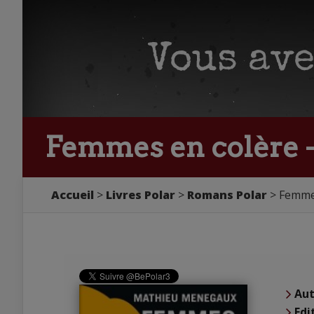
Femmes en colère 
Accueil
Livres Polar
Romans Polar
Femme
Aut
Edi