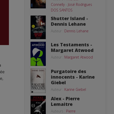
Connelly
-
José Rodrigues
DOS SANTOS
Shutter Island -
Dennis Lehane
Auteur :
Dennis Lehane
Les Testaments -
Margaret Atwood
Auteur :
Margaret Atwood
a
Purgatoire des
sée
innocents - Karine
e,
Giebel
Auteur :
Karine Giebel
Alex - Pierre
Lemaitre
Auteurs :
Pierre