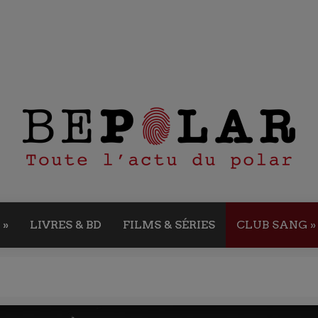
»
LIVRES & BD
FILMS & SÉRIES
CLUB SANG
»