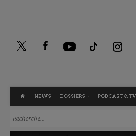
NEWS
DOSSIERS
»
PODCAST & TV