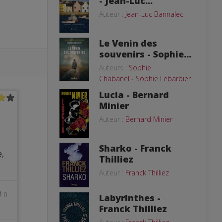
- Jean-Luc...
Auteur :
Jean-Luc Bannalec
Le Venin des
souvenirs - Sophie...
Auteurs :
Sophie
Chabanel
-
Sophie Lebarbier
Lucia - Bernard
Minier
Auteur :
Bernard Minier
Sharko - Franck
e,
Thilliez
Auteur :
Franck Thilliez
0
Labyrinthes -
Franck Thilliez