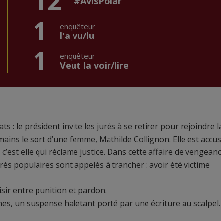
12
#AvisPolar
1
enquêteur
l'a vu/lu
1
enquêteur
Veut la voir/lire
s : le président invite les jurés à se retirer pour rejoindre l
s mains le sort d’une femme, Mathilde Collignon. Elle est accu
c’est elle qui réclame justice. Dans cette affaire de vengeanc
urés populaires sont appelés à trancher : avoir été victime
ir entre punition et pardon.
s, un suspense haletant porté par une écriture au scalpel.