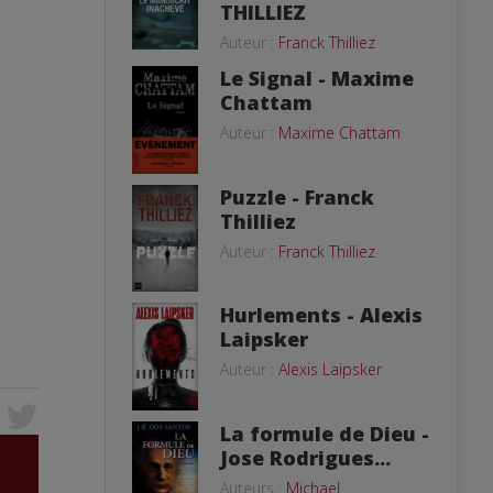
THILLIEZ
Auteur :
Franck Thilliez
Le Signal - Maxime
Chattam
Auteur :
Maxime Chattam
Puzzle - Franck
Thilliez
Auteur :
Franck Thilliez
Hurlements - Alexis
Laipsker
Auteur :
Alexis Laipsker
La formule de Dieu -
Jose Rodrigues...
Auteurs :
Michael