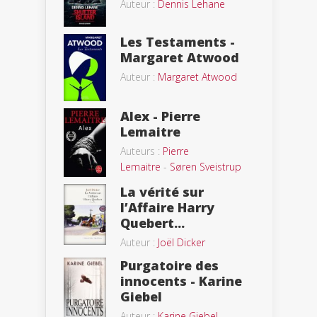
Auteur :
Dennis Lehane
Les Testaments -
Margaret Atwood
Auteur :
Margaret Atwood
Alex - Pierre
Lemaitre
Auteurs :
Pierre
Lemaitre
-
Søren Sveistrup
La vérité sur
l’Affaire Harry
Quebert...
Auteur :
Joël Dicker
Purgatoire des
innocents - Karine
Giebel
Auteur :
Karine Giebel