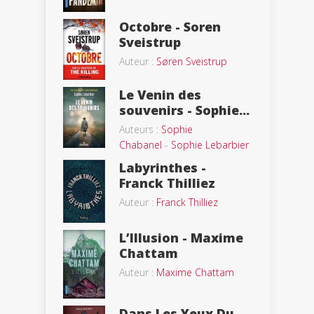
Octobre - Soren
Sveistrup
Auteur :
Søren Sveistrup
Le Venin des
souvenirs - Sophie...
Auteurs :
Sophie
Chabanel
-
Sophie Lebarbier
Labyrinthes -
Franck Thilliez
Auteur :
Franck Thilliez
L’Illusion - Maxime
Chattam
Auteur :
Maxime Chattam
Dans Les Yeux Du