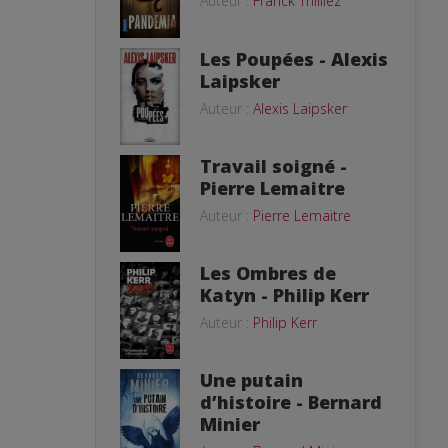
Auteur :
Franck Thilliez
Les Poupées - Alexis
Laipsker
Auteur :
Alexis Laipsker
Travail soigné -
Pierre Lemaitre
Auteur :
Pierre Lemaitre
Les Ombres de
Katyn - Philip Kerr
Auteur :
Philip Kerr
Une putain
d’histoire - Bernard
Minier