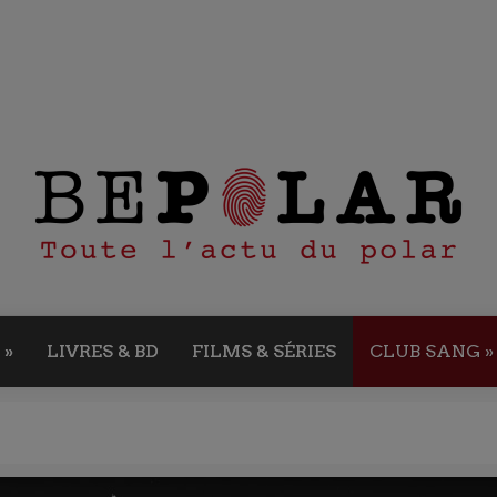
»
LIVRES & BD
FILMS & SÉRIES
CLUB SANG
»