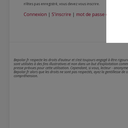
n’êtes pas enregistré, vous devez vous inscrire.
Connexion
|
S’inscrire
|
mot de passe oublié ?
Bepolar.fr respecte les droits d’auteur et s’est toujours engagé à être rigou
sont utilisées à des fins illustratives et non dans un but d’exploitation comm
presse prévues pour cette utilisation. Cependant, si vous, lecteur - anonyme
Bepolar.fr alors que les droits ne sont pas respectés, ayez la gentillesse de 
compréhension.