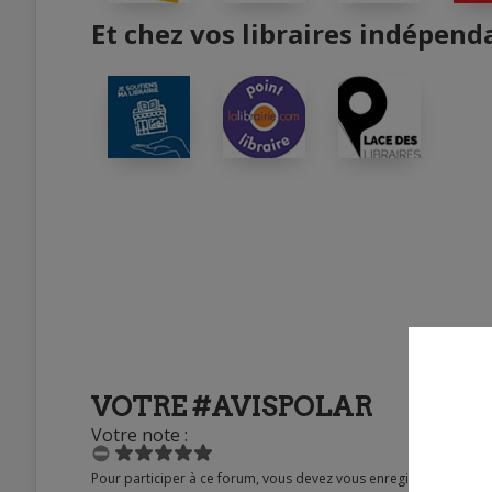
Et chez vos libraires indépend
VOTRE #AVISPOLAR
Votre note :
Pour participer à ce forum, vous devez vous enregistrer au préalable. Merci d’indiquer ci-dessous l’identifiant personnel qui vous a été fourni. Si vous