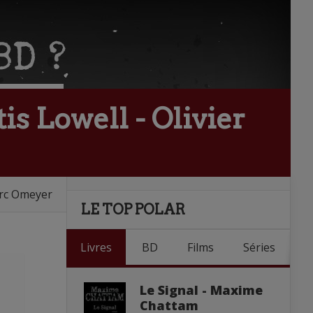
is Lowell - Olivier
Marc Omeyer
LE TOP POLAR
Livres
BD
Films
Séries
Le Signal - Maxime
Chattam