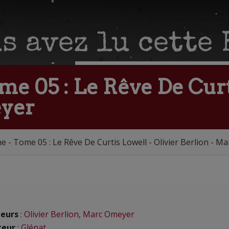
me 05 : Le Rêve De Curt
eyer
me - Tome 05 : Le Rêve De Curtis Lowell - Olivier Berlion - 
eurs
:
Olivier Berlion
,
Marc Omeyer
teur
:
Glénat