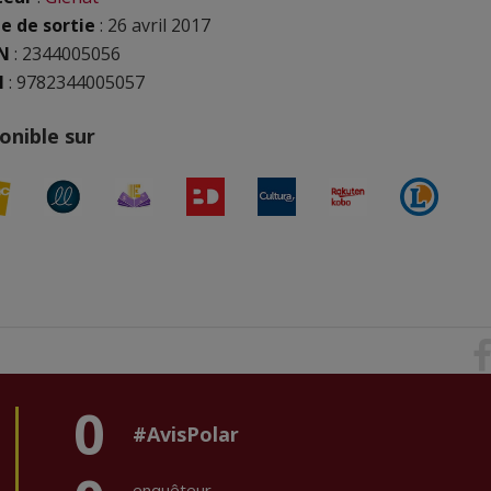
e de sortie
: 26 avril 2017
N
:
2344005056
N
: 9782344005057
onible sur
0
#AvisPolar
enquêteur