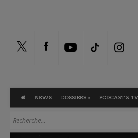
NEWS
DOSSIERS
»
PODCAST & TV