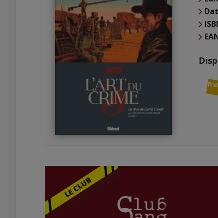
Dat
ISB
EA
Disp