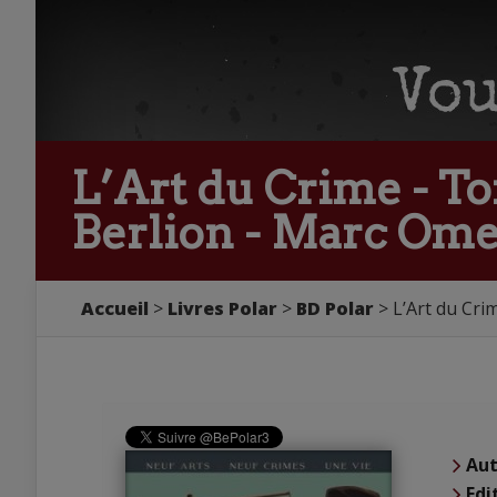
L’Art du Crime - To
Berlion - Marc Om
Accueil
Livres Polar
BD Polar
L’Art du Cri
Aut
Edi