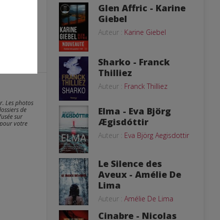
Glen Affric - Karine
Giebel
Auteur :
Karine Giebel
Sharko - Franck
Thilliez
Auteur :
Franck Thilliez
er. Les photos
Elma - Eva Björg
dossiers de
fusée sur
Ægisdóttir
 pour votre
Auteur :
Eva Björg Aegisdottir
Le Silence des
Aveux - Amélie De
Lima
Auteur :
Amélie De Lima
Cinabre - Nicolas