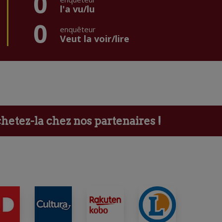
0
l'a vu/lu
0
enquêteur
Veut la voir/lire
etez-la chez nos partenaires !