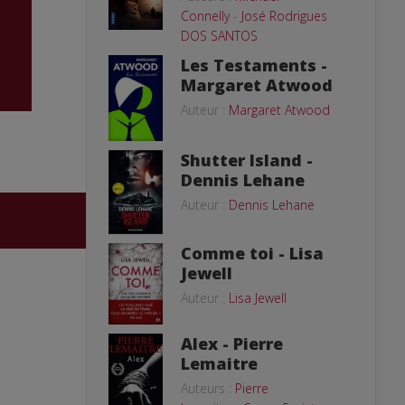
Connelly
-
José Rodrigues
DOS SANTOS
Les Testaments -
Margaret Atwood
Auteur :
Margaret Atwood
Shutter Island -
Dennis Lehane
Auteur :
Dennis Lehane
Comme toi - Lisa
Jewell
Auteur :
Lisa Jewell
Alex - Pierre
Lemaitre
Auteurs :
Pierre