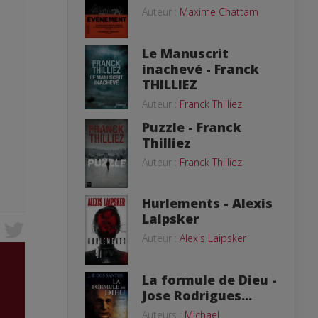
Auteur :
Maxime Chattam
Le Manuscrit
inachevé - Franck
THILLIEZ
Auteur :
Franck Thilliez
Puzzle - Franck
Thilliez
Auteur :
Franck Thilliez
Hurlements - Alexis
Laipsker
Auteur :
Alexis Laipsker
La formule de Dieu -
Jose Rodrigues...
Auteurs :
Michael