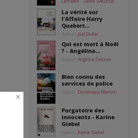
Lemaitre
-
Søren Sveistrup
La vérité sur
l’Affaire Harry
Quebert...
Auteur :
Joël Dicker
Qui est mort à Noël
? - Angélina...
Auteur :
Angélina Delcroix
Bien connu des
services de police
Auteur :
Dominique Manotti
Purgatoire des
innocents - Karine
Giebel
Auteur :
Karine Giebel