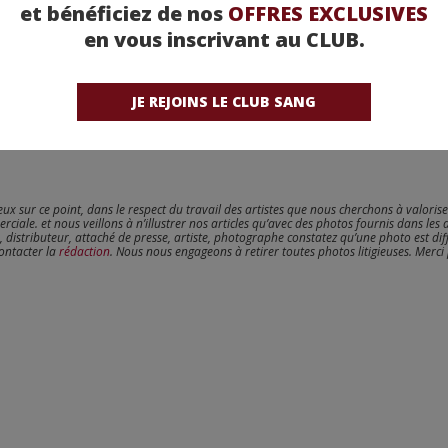
et bénéficiez de nos
OFFRES EXCLUSIVES
en vous inscrivant au CLUB.
JE REJOINS LE CLUB SANG
reux sur ce point, dans le respect du travail des artistes que nous cherchons à valoris
erciale. et nous veillons à n’illustrer nos articles qu’avec des photos fournis dans les 
, distributeur, attaché de presse, artiste, photographe constatez qu’une photo est dif
contacter la
rédaction
. Nous nous engageons à retirer toutes photos litigieuses. Merci