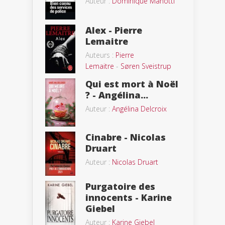
Auteur :
Dominique Manotti
Alex - Pierre
Lemaitre
Auteurs :
Pierre
Lemaitre
-
Søren Sveistrup
Qui est mort à Noël
? - Angélina...
Auteur :
Angélina Delcroix
Cinabre - Nicolas
Druart
Auteur :
Nicolas Druart
Purgatoire des
innocents - Karine
Giebel
Auteur :
Karine Giebel