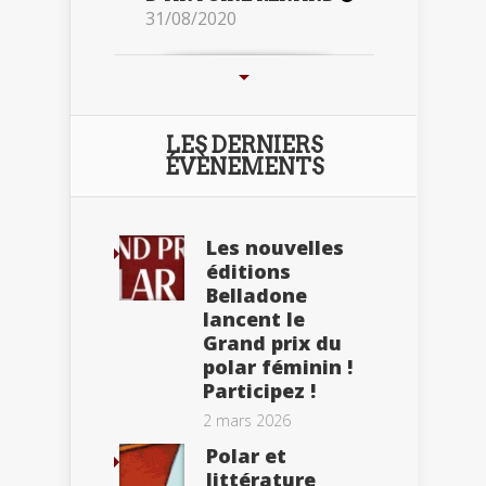
31/08/2020
LES DERNIERS
ÉVÈNEMENTS
Les nouvelles
éditions
Belladone
lancent le
Grand prix du
polar féminin !
Participez !
2 mars 2026
Polar et
littérature