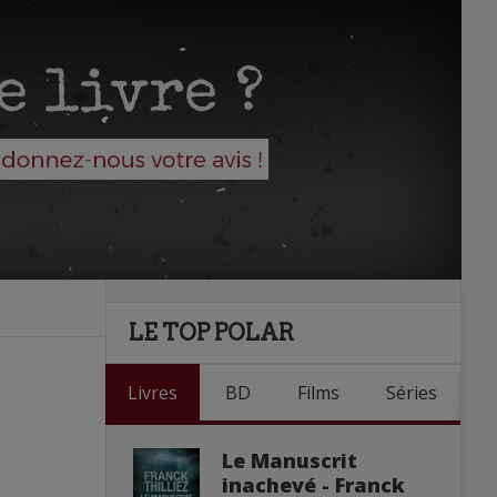
LE TOP POLAR
Livres
BD
Films
Séries
Le Manuscrit
inachevé - Franck