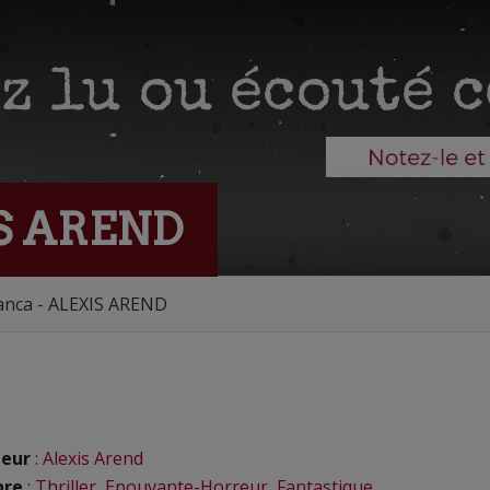
IS AREND
anca - ALEXIS AREND
eur
:
Alexis Arend
nre
:
Thriller
,
Epouvante-Horreur
,
Fantastique