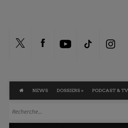
NEWS
DOSSIERS
»
PODCAST & TV