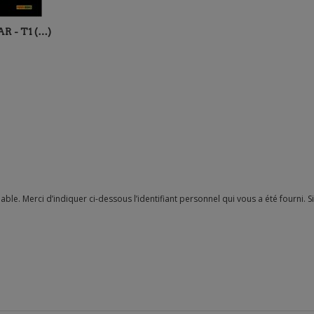
 - T1 (…)