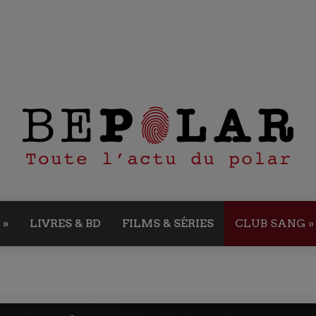
»
LIVRES & BD
FILMS & SÉRIES
CLUB SANG
»