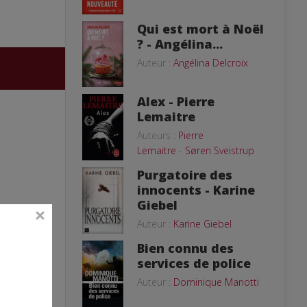
Qui est mort à Noël
? - Angélina...
Auteur :
Angélina Delcroix
Alex - Pierre
Lemaitre
Auteurs :
Pierre
Lemaitre
-
Søren Sveistrup
Purgatoire des
innocents - Karine
Giebel
Auteur :
Karine Giebel
Bien connu des
services de police
Auteur :
Dominique Manotti