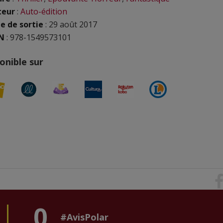
teur
:
Auto-édition
e de sortie
: 29 août 2017
N
:
978-1549573101
onible sur
0
#AvisPolar