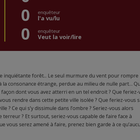
0
enquêteur
l'a vu/lu
0
enquêteur
Veut la voir/lire
inquiétante forêt... Le seul murmure du vent pour rompre 
le à la consonance étrange, perdue au milieu de nulle part… Q
 façon dont vous avez atterri en un tel endroit ? Que feriez
 vous rendre dans cette petite ville isolée ? Que feriez-vous s
lle ? Ce qui s’y dissimule dans l’ombre ? Seriez-vous alors
e terreur ? Et surtout, seriez-vous capable de faire face à
x que vous serez amené à faire, prenez bien garde à ce qu’auc