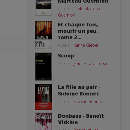
Marteau Guernion
Auteur :
Odile Marteau
Guernion
Et chaque fois,
mourir un peu,
tome 2...
Auteur :
Karine Giebel
Scoop
Auteur :
Jean Gérard Imbar
La fille au pair -
Sidonie Bonnec
Auteur :
Sidonie Bonnec
Donbass - Benoît
Vitkine