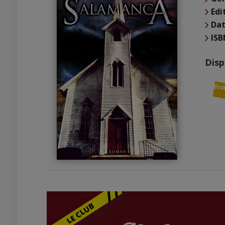
Edi
Dat
ISB
Disp