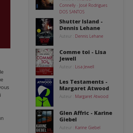
Connelly
-
José Rodrigues
DOS SANTOS
Shutter Island -
Dennis Lehane
Auteur :
Dennis Lehane
Comme toi - Lisa
Jewell
Auteur :
Lisa Jewell
le
ue
Les Testaments -
-vous
Margaret Atwood
i
Auteur :
Margaret Atwood
Glen Affric - Karine
un
Giebel
Auteur :
Karine Giebel