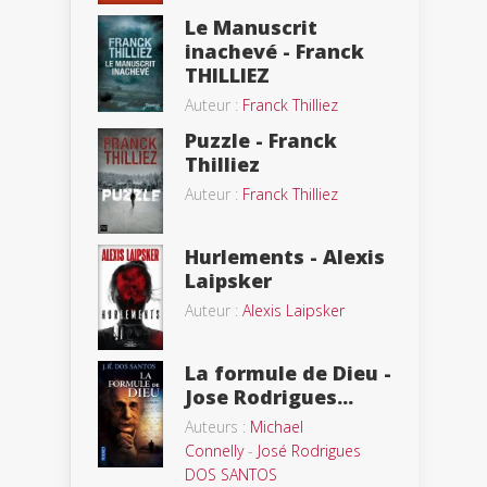
Le Manuscrit
inachevé - Franck
THILLIEZ
Auteur :
Franck Thilliez
Puzzle - Franck
Thilliez
Auteur :
Franck Thilliez
Hurlements - Alexis
Laipsker
Auteur :
Alexis Laipsker
La formule de Dieu -
Jose Rodrigues...
Auteurs :
Michael
Connelly
-
José Rodrigues
DOS SANTOS