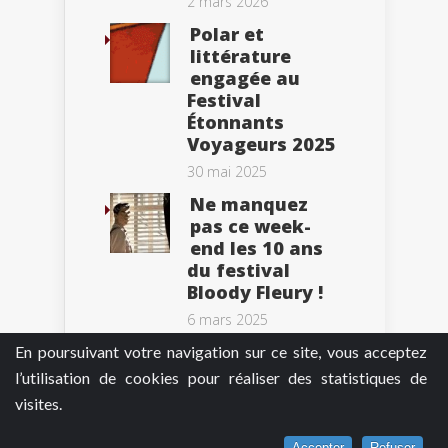
2 mars 2026
Polar et
littérature
engagée au
Festival
Étonnants
Voyageurs 2025
30 mai 2025
Ne manquez
pas ce week-
end les 10 ans
du festival
Bloody Fleury !
6 mars 2025
En poursuivant votre navigation sur ce site, vous acceptez
l’utilisation de cookies pour réaliser des statistiques de
visites.
Tweets by BePolar
Accepter
Refuser