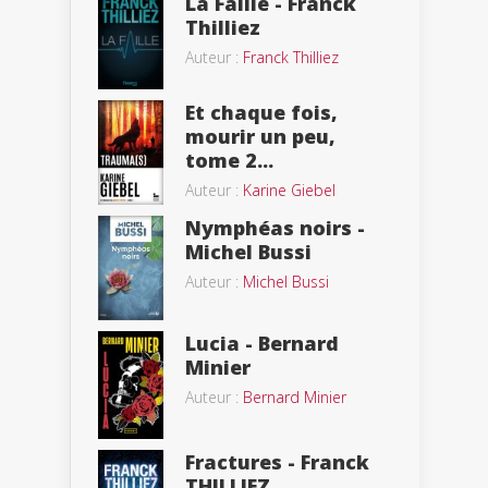
La Faille - Franck
Thilliez
Auteur :
Franck Thilliez
Et chaque fois,
mourir un peu,
tome 2...
Auteur :
Karine Giebel
Nymphéas noirs -
Michel Bussi
Auteur :
Michel Bussi
Lucia - Bernard
Minier
Auteur :
Bernard Minier
Fractures - Franck
THILLIEZ