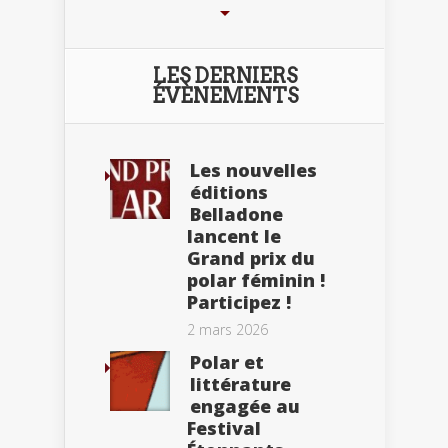
LES DERNIERS
ÉVÈNEMENTS
Les nouvelles
éditions
Belladone
lancent le
Grand prix du
polar féminin !
Participez !
2 mars 2026
Polar et
littérature
engagée au
Festival