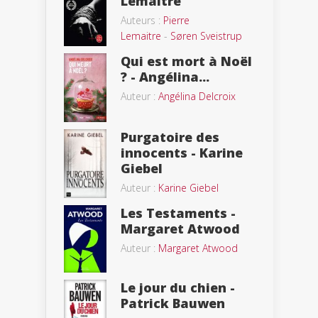
Lemaitre
Auteurs :
Pierre
Lemaitre
-
Søren Sveistrup
Qui est mort à Noël
? - Angélina...
Auteur :
Angélina Delcroix
Purgatoire des
innocents - Karine
Giebel
Auteur :
Karine Giebel
Les Testaments -
Margaret Atwood
Auteur :
Margaret Atwood
Le jour du chien -
Patrick Bauwen