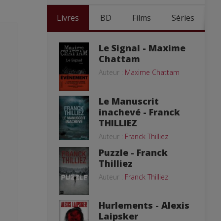
Livres
BD
Films
Séries
Le Signal - Maxime
Chattam
Auteur :
Maxime Chattam
Le Manuscrit
inachevé - Franck
THILLIEZ
Auteur :
Franck Thilliez
Puzzle - Franck
Thilliez
e
Auteur :
Franck Thilliez
Hurlements - Alexis
Laipsker