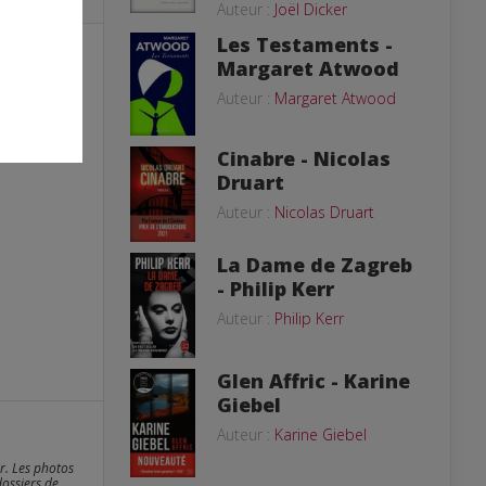
Auteur :
Joël Dicker
Les Testaments -
Margaret Atwood
Auteur :
Margaret Atwood
Cinabre - Nicolas
Druart
Auteur :
Nicolas Druart
La Dame de Zagreb
- Philip Kerr
Auteur :
Philip Kerr
Glen Affric - Karine
Giebel
Auteur :
Karine Giebel
er. Les photos
dossiers de