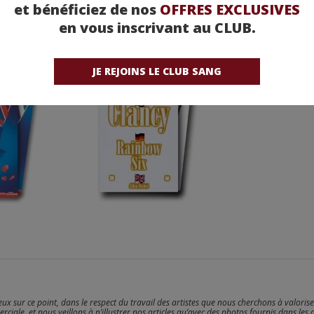
et bénéficiez de nos
OFFRES EXCLUSIVES
en vous inscrivant au CLUB.
COFFRET
RAINBOW SIX
(COFFRET 2 VOLUMES
JE REJOINS LE CLUB SANG
reux sur ce point, dans le respect du travail des artistes que nous cherchons à valoris
erciale. et nous veillons à n’illustrer nos articles qu’avec des photos fournis dans les 