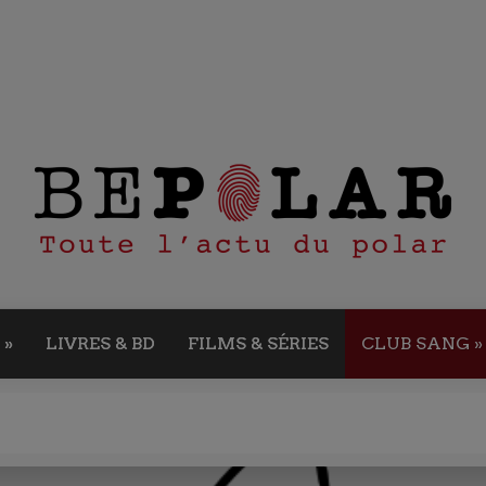
»
LIVRES & BD
FILMS & SÉRIES
CLUB SANG
»