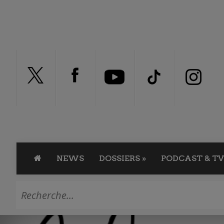
NEWS
DOSSIERS
»
PODCAST & TV