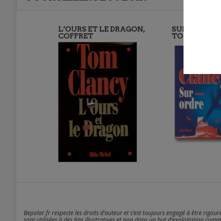
L’OURS ET LE DRAGON,
SUR ORDRE, 
COFFRET
TOMES 1 (…)
Bepolar.fr respecte les droits d’auteur et s’est toujours engagé à être rigou
sont utilisées à des fins illustratives et non dans un but d’exploitation comm