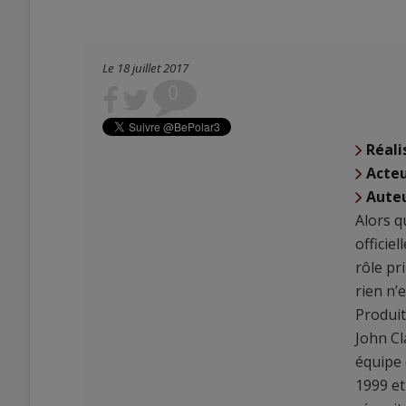
Le 18 juillet 2017
0
0
Réali
0
Acte
Aute
Alors q
officie
rôle pr
rien n’
Produit
John Cl
équipe 
1999 et