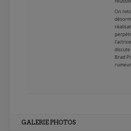
réussit
On reto
désorma
réalisa
perpétr
l’actri
discute
Brad Pi
rumeur 
GALERIE PHOTOS