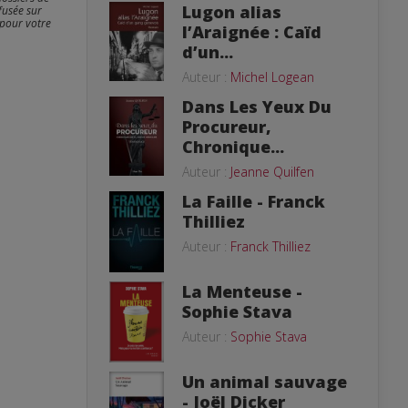
Lugon alias
fusée sur
 pour votre
l’Araignée : Caïd
d’un...
Auteur :
Michel Logean
Dans Les Yeux Du
Procureur,
Chronique...
Auteur :
Jeanne Quilfen
La Faille - Franck
Thilliez
Auteur :
Franck Thilliez
La Menteuse -
Sophie Stava
Auteur :
Sophie Stava
Un animal sauvage
- Joël Dicker