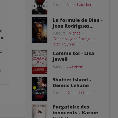
Auteur :
Alexis Laipsker
La formule de Dieu -
Jose Rodrigues...
de
Auteurs :
Michael
ur
Connelly
-
José Rodrigues
DOS SANTOS
La
Comme toi - Lisa
Jewell
Auteur :
Lisa Jewell
r
Shutter Island -
Dennis Lehane
Auteur :
Dennis Lehane
Purgatoire des
innocents - Karine