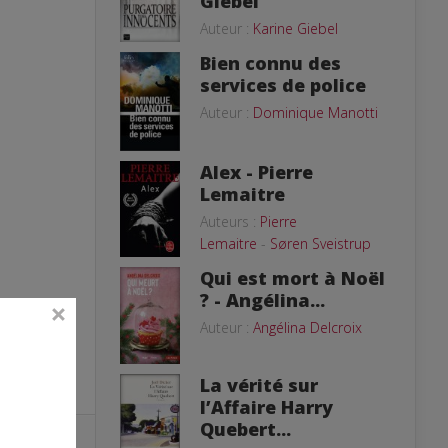
Giebel
Auteur :
Karine Giebel
Bien connu des
services de police
Auteur :
Dominique Manotti
Alex - Pierre
Lemaitre
Auteurs :
Pierre
Lemaitre
-
Søren Sveistrup
Qui est mort à Noël
? - Angélina...
Auteur :
Angélina Delcroix
La vérité sur
l’Affaire Harry
Quebert...