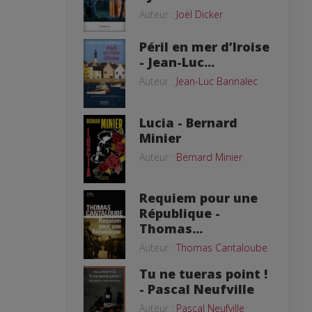
Auteur :
Joël Dicker
Péril en mer d’Iroise
- Jean-Luc...
Auteur :
Jean-Luc Bannalec
Lucia - Bernard
Minier
Auteur :
Bernard Minier
Requiem pour une
République -
Thomas...
Auteur :
Thomas Cantaloube
Tu ne tueras point !
- Pascal Neufville
Auteur :
Pascal Neufville