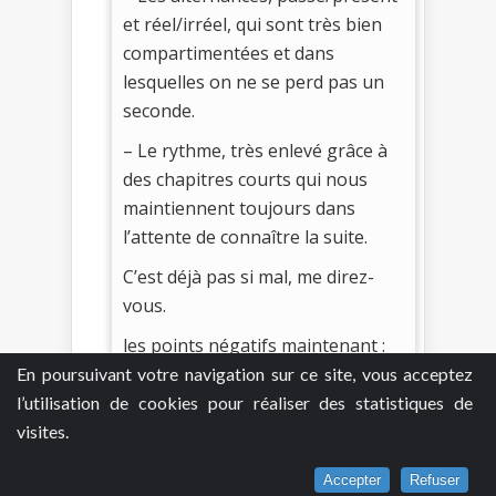
et réel/irréel, qui sont très bien
compartimentées et dans
lesquelles on ne se perd pas un
seconde.
– Le rythme, très enlevé grâce à
des chapitres courts qui nous
maintiennent toujours dans
l’attente de connaître la suite.
C’est déjà pas si mal, me direz-
vous.
les points négatifs maintenant :
En poursuivant votre navigation sur ce site, vous acceptez
– La 4ème de couv, à ne surtout
l’utilisation de cookies pour réaliser des statistiques de
pas lire si vous de voulez pas
visites.
connaître près de la moitié du
roman avant même de l’avoir
Accepter
Refuser