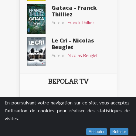
Gataca - Franck
Thilliez
Auteur :
Franck Thilliez
Le Cri - Nicolas
Beuglet
Auteur :
Nicolas Beuglet
BEPOLAR TV
En poursuivant votre navigation sur ce site, vous acceptez
l’utilisation de cookies pour réaliser des statistiques de
visites.
Accepter
Refuser