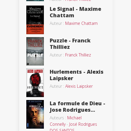
Le Signal - Maxime
Chattam
Auteur :
Maxime Chattam
Puzzle - Franck
Thilliez
Auteur :
Franck Thilliez
Hurlements - Alexis
Laipsker
Auteur :
Alexis Laipsker
La formule de Dieu -
Jose Rodrigues...
Auteurs :
Michael
Connelly
-
José Rodrigues
DOS SANTOS