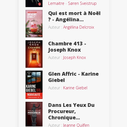
Lemaitre
-
Søren Sveistrup
Qui est mort à Noël
? - Angélina...
Auteur :
Angélina Delcroix
Chambre 413 -
Joseph Knox
Auteur :
Joseph Knox
Glen Affric - Karine
Giebel
Auteur :
Karine Giebel
Dans Les Yeux Du
Procureur,
Chronique...
Auteur :
Jeanne Quilfen