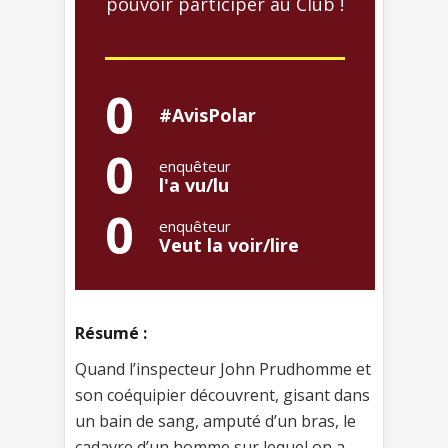
pouvoir participer au Club !
0
#AvisPolar
0
enquêteur
l'a vu/lu
0
enquêteur
Veut la voir/lire
Résumé :
Quand l’inspecteur John Prudhomme et
son coéquipier découvrent, gisant dans
un bain de sang, amputé d’un bras, le
cadavre d’un homme sur lequel on a