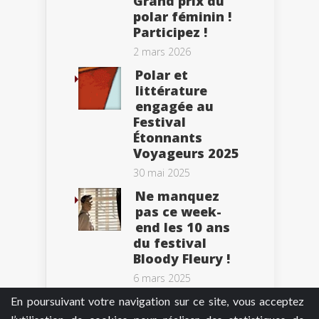
Grand prix du
polar féminin !
Participez !
2 mars 2026
Polar et
littérature
engagée au
Festival
Étonnants
Voyageurs 2025
30 mai 2025
Ne manquez
pas ce week-
end les 10 ans
du festival
Bloody Fleury !
6 mars 2025
En poursuivant votre navigation sur ce site, vous acceptez