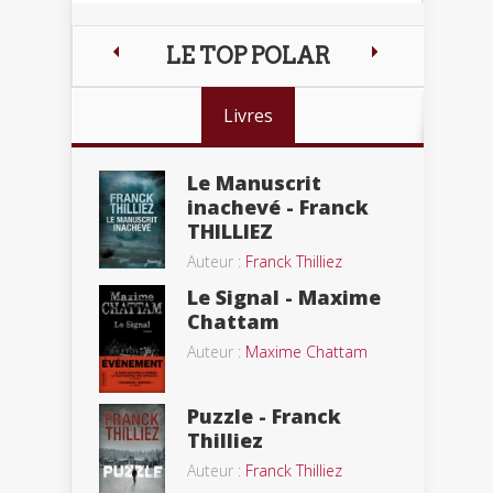
LE TOP POLAR
Livres
Le Manuscrit
inachevé - Franck
THILLIEZ
Auteur :
Franck Thilliez
Le Signal - Maxime
Chattam
Auteur :
Maxime Chattam
Puzzle - Franck
Thilliez
Auteur :
Franck Thilliez