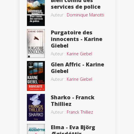
Bien connu des
services de police
Auteur :
Dominique Manotti
Purgatoire des
innocents - Karine
Giebel
Auteur :
Karine Giebel
Glen Affric - Karine
Giebel
Auteur :
Karine Giebel
Sharko - Franck
Thilliez
Auteur :
Franck Thilliez
Elma - Eva Björg
Ægisdóttir