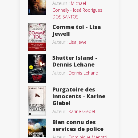
Auteurs :
Michael
Connelly
-
José Rodrigues
DOS SANTOS
Comme toi - Lisa
Jewell
Auteur :
Lisa Jewell
Shutter Island -
Dennis Lehane
Auteur :
Dennis Lehane
Purgatoire des
innocents - Karine
Giebel
Auteur :
Karine Giebel
Bien connu des
services de police
Auteur :
Dominique Manotti