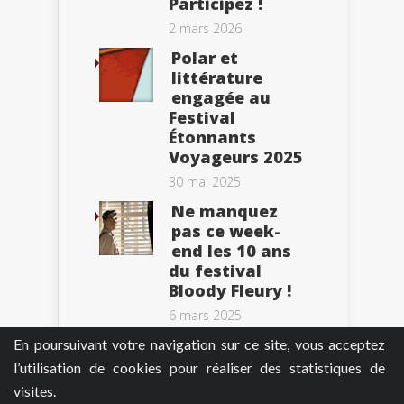
Participez !
2 mars 2026
Polar et
littérature
engagée au
Festival
Étonnants
Voyageurs 2025
30 mai 2025
Ne manquez
pas ce week-
end les 10 ans
du festival
Bloody Fleury !
6 mars 2025
En poursuivant votre navigation sur ce site, vous acceptez
l’utilisation de cookies pour réaliser des statistiques de
visites.
Tweets by BePolar