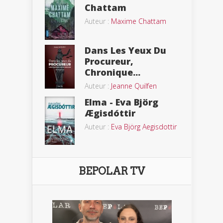
Chattam
Auteur :
Maxime Chattam
Dans Les Yeux Du
Procureur,
Chronique...
Auteur :
Jeanne Quilfen
Elma - Eva Björg
Ægisdóttir
Auteur :
Eva Björg Aegisdottir
BEPOLAR TV