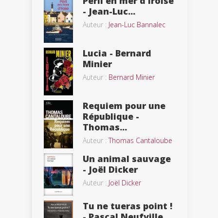
Péril en mer d’Iroise
- Jean-Luc...
Auteur :
Jean-Luc Bannalec
Lucia - Bernard
Minier
Auteur :
Bernard Minier
Requiem pour une
République -
Thomas...
Auteur :
Thomas Cantaloube
Un animal sauvage
- Joël Dicker
Auteur :
Joël Dicker
Tu ne tueras point !
- Pascal Neufville