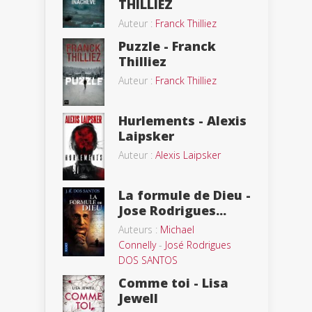
THILLIEZ
Auteur :
Franck Thilliez
Puzzle - Franck
Thilliez
Auteur :
Franck Thilliez
Hurlements - Alexis
Laipsker
Auteur :
Alexis Laipsker
La formule de Dieu -
Jose Rodrigues...
Auteurs :
Michael
Connelly
-
José Rodrigues
DOS SANTOS
Comme toi - Lisa
Jewell