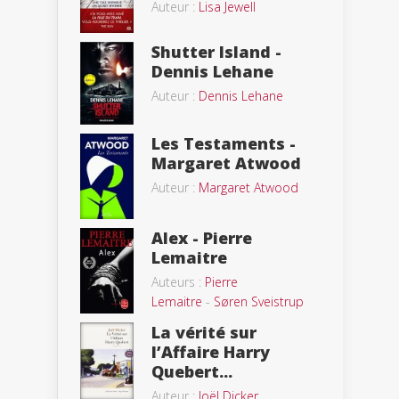
Auteur :
Lisa Jewell
Shutter Island -
Dennis Lehane
Auteur :
Dennis Lehane
Les Testaments -
Margaret Atwood
Auteur :
Margaret Atwood
Alex - Pierre
Lemaitre
Auteurs :
Pierre
Lemaitre
-
Søren Sveistrup
La vérité sur
l’Affaire Harry
Quebert...
Auteur :
Joël Dicker