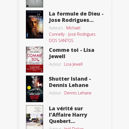
La formule de Dieu -
Jose Rodrigues...
Auteurs :
Michael
Connelly
-
José Rodrigues
DOS SANTOS
Comme toi - Lisa
Jewell
Auteur :
Lisa Jewell
Shutter Island -
Dennis Lehane
Auteur :
Dennis Lehane
La vérité sur
l’Affaire Harry
Quebert...
Auteur :
Joël Dicker