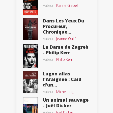
Auteur :
Karine Giebel
Dans Les Yeux Du
Procureur,
Chronique...
Auteur :
Jeanne Quilfen
La Dame de Zagreb
- Philip Kerr
Auteur :
Philip Kerr
Lugon alias
l’Araignée : Caïd
d’un...
Auteur :
Michel Logean
Un animal sauvage
- Joël Dicker
Auteur :
Joël Dicker