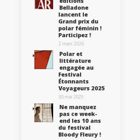
éditions
Belladone
lancent le
Grand prix du
polar féminin !
Participez !
2 mars 2026
Polar et
littérature
engagée au
Festival
Étonnants
Voyageurs 2025
30 mai 2025
Ne manquez
pas ce week-
end les 10 ans
du festival
Bloody Fleury !