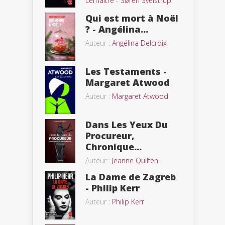
Lemaitre
-
Søren Sveistrup
Qui est mort à Noël
? - Angélina...
Auteur :
Angélina Delcroix
Les Testaments -
Margaret Atwood
Auteur :
Margaret Atwood
Dans Les Yeux Du
Procureur,
Chronique...
Auteur :
Jeanne Quilfen
La Dame de Zagreb
- Philip Kerr
Auteur :
Philip Kerr