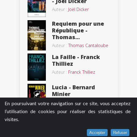
- Joël Dicker
Auteur :
Joël Dicker
Requiem pour une
République -
Thomas...
Auteur :
Thomas Cantaloube
La Faille - Franck
Thilliez
Auteur :
Franck Thilliez
Lucia - Bernard
Minier
Auteur :
Bernard Minier
En poursuivant votre navigation sur ce site, vous acceptez
l’utilisation de cookies pour réaliser des statistiques de
visites.
Sharko - Franck
Thilliez
Accepter
Refuser
Auteur :
Franck Thilliez