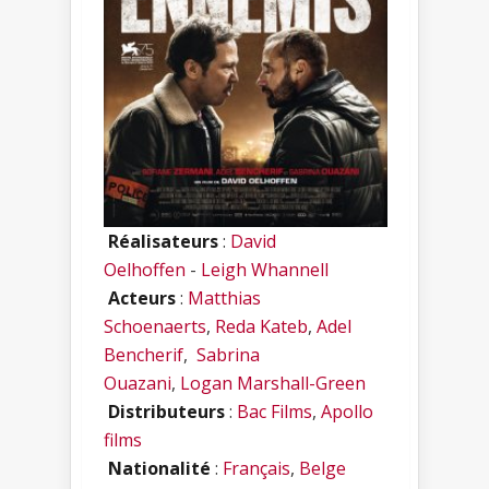
Réalisateurs
:
David
Oelhoffen
-
Leigh Whannell
Acteurs
:
Matthias
Schoenaerts
,
Reda Kateb
,
Adel
Bencherif
,
Sabrina
Ouazani
,
Logan Marshall-Green
Distributeurs
:
Bac Films
,
Apollo
films
Nationalité
:
Français
,
Belge