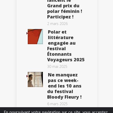
Grand prix du
polar féminin !
Participez !
2 mars 2026
Polar et
littérature
engagée au
Festival
Étonnants
Voyageurs 2025
30 mai 2025
Ne manquez
pas ce week-
end les 10 ans
du festival
Bloody Fleury !
6 mars 2025
En poursuivant votre navigation sur ce site, vous acceptez