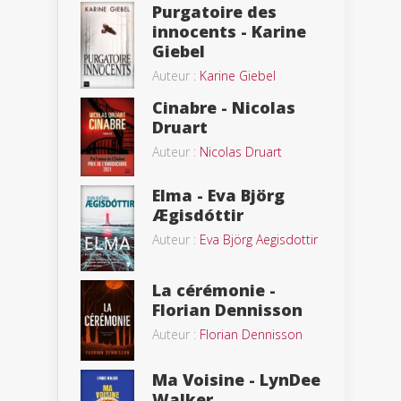
Purgatoire des
innocents - Karine
Giebel
Auteur :
Karine Giebel
Cinabre - Nicolas
Druart
Auteur :
Nicolas Druart
Elma - Eva Björg
Ægisdóttir
Auteur :
Eva Björg Aegisdottir
La cérémonie -
Florian Dennisson
Auteur :
Florian Dennisson
Ma Voisine - LynDee
Walker