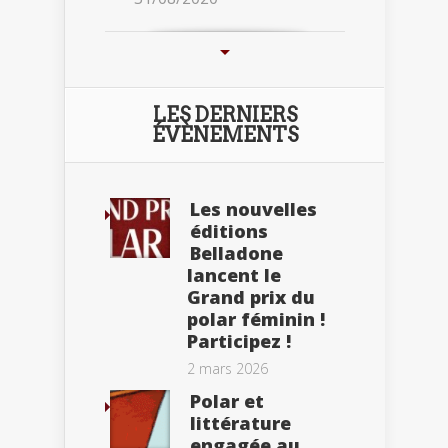
LES DERNIERS
ÉVÈNEMENTS
Les nouvelles
éditions
Belladone
lancent le
Grand prix du
polar féminin !
Participez !
2 mars 2026
Polar et
littérature
engagée au