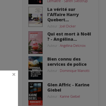
Lemaitre
-
Søren Sveistrup
La vérité sur
l’Affaire Harry
Quebert...
Auteur :
Joël Dicker
Qui est mort à Noël
? - Angélina...
Auteur :
Angélina Delcroix
Bien connu des
services de police
Auteur :
Dominique Manotti
Glen Affric - Karine
Giebel
Auteur :
Karine Giebel