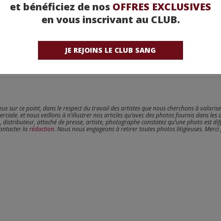
et bénéficiez de nos
OFFRES EXCLUSIVES
en vous inscrivant au CLUB.
JE REJOINS LE CLUB SANG
reux sur ce point, dans le respect du travail des artistes que nous cherchons à valoris
erciale. et nous veillons à n’illustrer nos articles qu’avec des photos fournis dans les 
, distributeur, attaché de presse, artiste, photographe constatez qu’une photo est dif
contacter la
rédaction
. Nous nous engageons à retirer toutes photos litigieuses. Merci