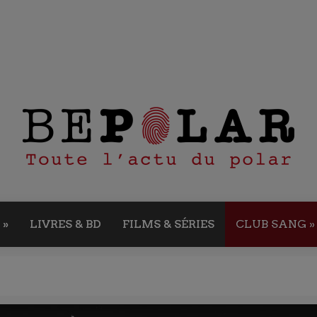
»
LIVRES & BD
FILMS & SÉRIES
CLUB SANG
»