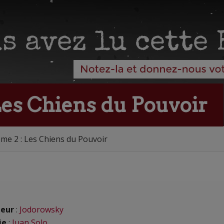
 Les Chiens du Pouvoir
ome 2 : Les Chiens du Pouvoir
eur
:
Jodorowsky
ie
:
Juan Solo