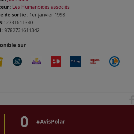
teur
:
Les Humanoïdes associés
e de sortie
: 1er janvier 1998
N
:
2731611340
N
: 9782731611342
onible sur
0
#AvisPolar