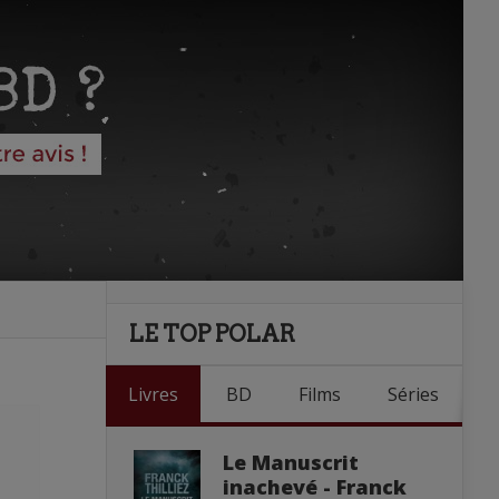
LE TOP POLAR
Livres
BD
Films
Séries
Le Manuscrit
inachevé - Franck