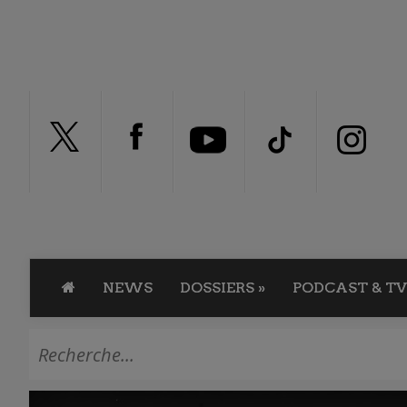
NEWS
DOSSIERS
»
PODCAST & TV