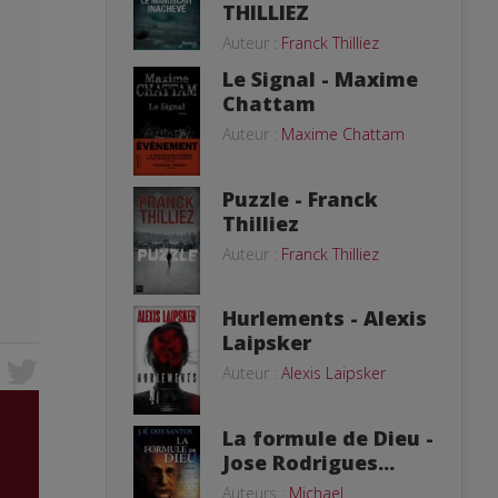
THILLIEZ
Auteur :
Franck Thilliez
Le Signal - Maxime
Chattam
Auteur :
Maxime Chattam
Puzzle - Franck
Thilliez
Auteur :
Franck Thilliez
Hurlements - Alexis
Laipsker
Auteur :
Alexis Laipsker
La formule de Dieu -
Jose Rodrigues...
Auteurs :
Michael