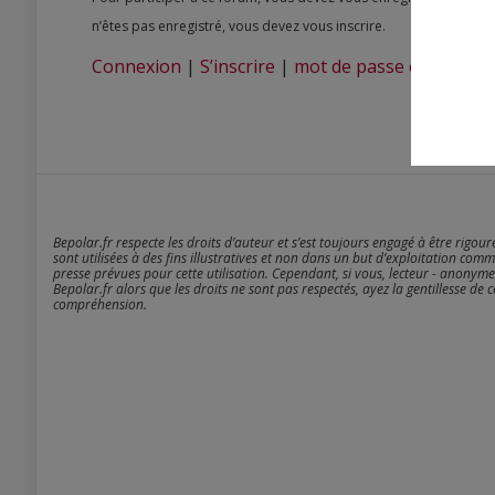
n’êtes pas enregistré, vous devez vous inscrire.
Connexion
|
S’inscrire
|
mot de passe oublié ?
Bepolar.fr respecte les droits d’auteur et s’est toujours engagé à être rigou
sont utilisées à des fins illustratives et non dans un but d’exploitation comm
presse prévues pour cette utilisation. Cependant, si vous, lecteur - anonyme
Bepolar.fr alors que les droits ne sont pas respectés, ayez la gentillesse de 
compréhension.