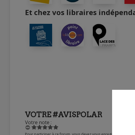
Et chez vos libraires indépend
VOTRE #AVISPOLAR
Votre note :
Pour participer à ce forum, vous devez vous enregistrer au préalable. Merci d’indiquer ci-dessous l’identifiant personnel qui vous a été fourni. Si vous