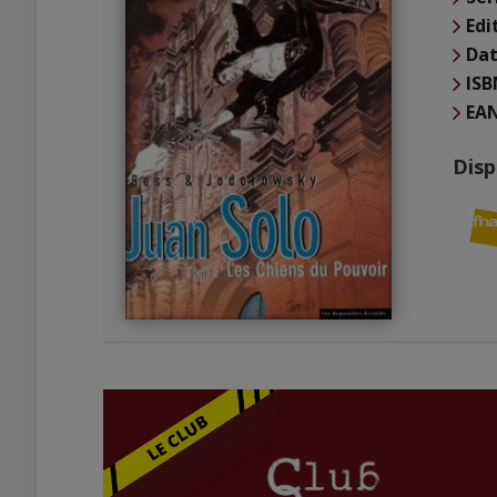
Edi
Dat
ISB
EA
Disp