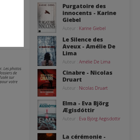
Purgatoire des
innocents - Karine
Giebel
Auteur :
Karine Giebel
Le Silence des
Aveux - Amélie De
Lima
Auteur :
Amélie De Lima
er. Les photos
Cinabre - Nicolas
dossiers de
fusée sur
Druart
 pour votre
Auteur :
Nicolas Druart
Elma - Eva Björg
Ægisdóttir
Auteur :
Eva Björg Aegisdottir
La cérémonie -