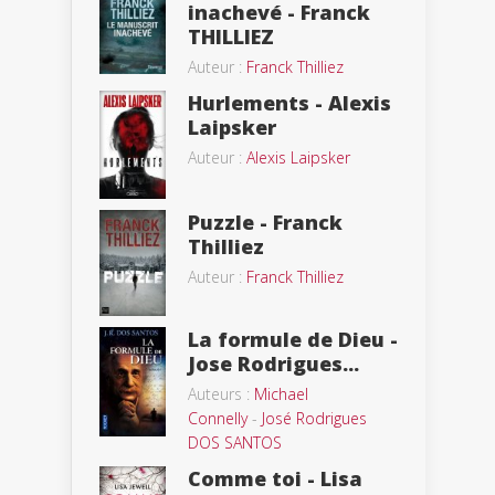
inachevé - Franck
THILLIEZ
Auteur :
Franck Thilliez
Hurlements - Alexis
Laipsker
Auteur :
Alexis Laipsker
Puzzle - Franck
Thilliez
Auteur :
Franck Thilliez
La formule de Dieu -
Jose Rodrigues...
Auteurs :
Michael
Connelly
-
José Rodrigues
DOS SANTOS
Comme toi - Lisa