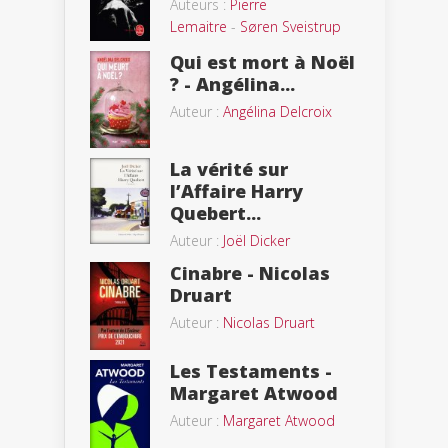
Auteurs :
Pierre
Lemaitre
-
Søren Sveistrup
Qui est mort à Noël
? - Angélina...
Auteur :
Angélina Delcroix
La vérité sur
l’Affaire Harry
Quebert...
Auteur :
Joël Dicker
Cinabre - Nicolas
Druart
Auteur :
Nicolas Druart
Les Testaments -
Margaret Atwood
Auteur :
Margaret Atwood