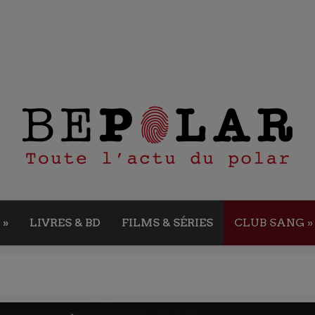
»
LIVRES & BD
FILMS & SÉRIES
CLUB SANG
»