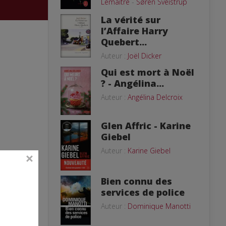
Lemaitre
-
Søren Sveistrup
La vérité sur
l’Affaire Harry
Quebert...
Auteur :
Joël Dicker
Qui est mort à Noël
? - Angélina...
Auteur :
Angélina Delcroix
Glen Affric - Karine
Giebel
Auteur :
Karine Giebel
Bien connu des
services de police
Auteur :
Dominique Manotti