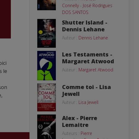
Connelly
-
José Rodrigues
DOS SANTOS
Shutter Island -
Dennis Lehane
Auteur :
Dennis Lehane
Les Testaments -
Margaret Atwood
ici
Auteur :
Margaret Atwood
s le
Comme toi - Lisa
 son
Jewell
e,
Auteur :
Lisa Jewell
Alex - Pierre
Lemaitre
Auteurs :
Pierre