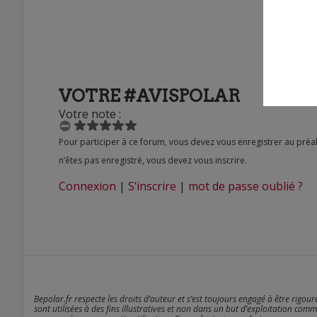
VOTRE #AVISPOLAR
Votre note :
Pour participer à ce forum, vous devez vous enregistrer au préalable. Merci d’indiquer ci-dessous l’identifiant personnel qui vous a été fourni. Si vous
n’êtes pas enregistré, vous devez vous inscrire.
Connexion
|
S’inscrire
|
mot de passe oublié ?
Bepolar.fr respecte les droits d’auteur et s’est toujours engagé à être rigou
sont utilisées à des fins illustratives et non dans un but d’exploitation comm