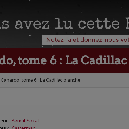
o, tome 6 : La Cadilla
 Canardo, tome 6 : La Cadillac blanche
eur
:
Benoît Sokal
teur
:
Casterman