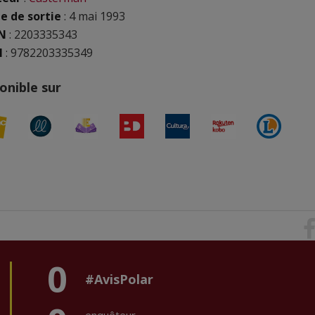
e de sortie
: 4 mai 1993
N
:
2203335343
N
: 9782203335349
onible sur
0
#AvisPolar