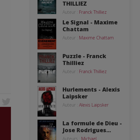
THILLIEZ
Auteur :
Franck Thilliez
Le Signal - Maxime
Chattam
Auteur :
Maxime Chattam
Puzzle - Franck
Thilliez
Auteur :
Franck Thilliez
Hurlements - Alexis
Laipsker
Auteur :
Alexis Laipsker
La formule de Dieu -
Jose Rodrigues...
Auteurs :
Michael