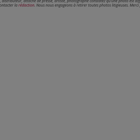
, distributeur, attaché de presse, artiste, photographe constatez qu’une photo est dif
contacter la
rédaction
. Nous nous engageons à retirer toutes photos litigieuses. Merci