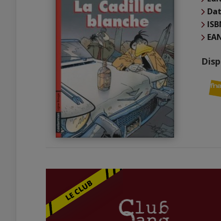
Dat
ISB
EA
Disp