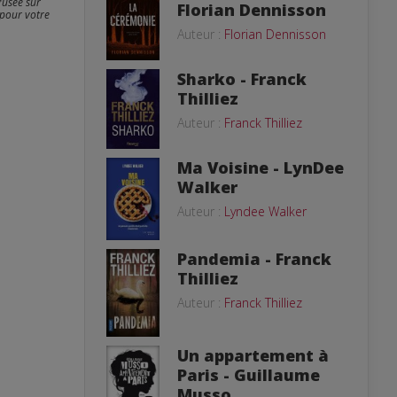
fusée sur
Florian Dennisson
 pour votre
Auteur :
Florian Dennisson
Sharko - Franck
Thilliez
Auteur :
Franck Thilliez
Ma Voisine - LynDee
Walker
Auteur :
Lyndee Walker
Pandemia - Franck
Thilliez
Auteur :
Franck Thilliez
Un appartement à
Paris - Guillaume
Musso