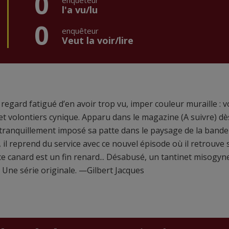
0
enquêteur
l'a vu/lu
0
enquêteur
Veut la voir/lire
regard fatigué d’en avoir trop vu, imper couleur muraille : vo
et volontiers cynique. Apparu dans le magazine (A suivre) dè
tranquillement imposé sa patte dans le paysage de la bande
il reprend du service avec ce nouvel épisode où il retrouve
 ce canard est un fin renard... Désabusé, un tantinet misogyn
. Une série originale. —Gilbert Jacques