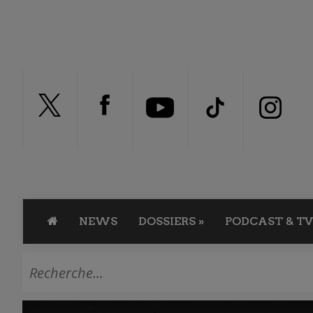
NEWS
DOSSIERS
»
PODCAST & TV