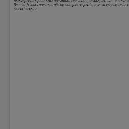
presse prévues pour cette utilisation. Cependant, si vous, lecteur - anonyme
Bepolar.fr alors que les droits ne sont pas respectés, ayez la gentillesse de 
compréhension.