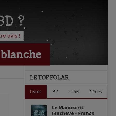
c blanche
LE TOP POLAR
Livres
BD
Films
Séries
Le Manuscrit
inachevé - Franck