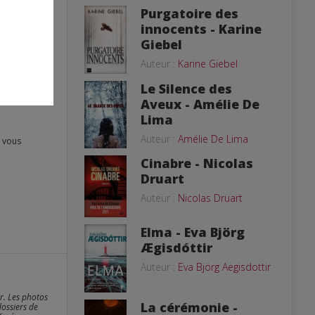
Purgatoire des
innocents - Karine
Giebel
Auteur :
Karine Giebel
Le Silence des
Aveux - Amélie De
Lima
Auteur :
Amélie De Lima
Cinabre - Nicolas
Druart
Auteur :
Nicolas Druart
Elma - Eva Björg
Ægisdóttir
Auteur :
Eva Björg Aegisdottir
er. Les photos
La cérémonie -
dossiers de