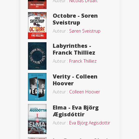
Auteur :
Nicolas Druart
Octobre - Soren
Sveistrup
Auteur :
Søren Sveistrup
Labyrinthes -
Franck Thilliez
Auteur :
Franck Thilliez
Verity - Colleen
Hoover
Auteur :
Colleen Hoover
Elma - Eva Björg
Ægisdóttir
Auteur :
Eva Björg Aegisdottir