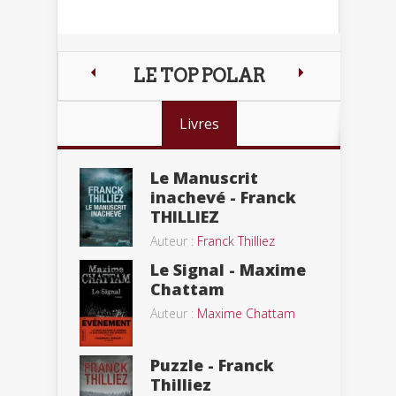
LE TOP POLAR
Livres
Le Manuscrit
inachevé - Franck
THILLIEZ
Auteur :
Franck Thilliez
Le Signal - Maxime
Chattam
Auteur :
Maxime Chattam
Puzzle - Franck
Thilliez